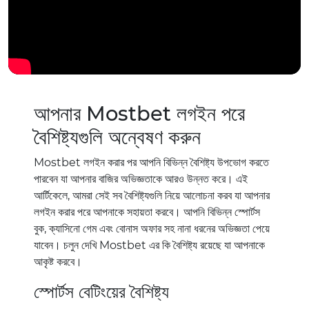
আপনার Mostbet লগইন পরে
বৈশিষ্ট্যগুলি অন্বেষণ করুন
Mostbet লগইন করার পর আপনি বিভিন্ন বৈশিষ্ট্য উপভোগ করতে
পারবেন যা আপনার বাজির অভিজ্ঞতাকে আরও উন্নত করে। এই
আর্টিকেলে, আমরা সেই সব বৈশিষ্ট্যগুলি নিয়ে আলোচনা করব যা আপনার
লগইন করার পরে আপনাকে সহায়তা করবে। আপনি বিভিন্ন স্পোর্টস
বুক, ক্যাসিনো গেম এবং বোনাস অফার সহ নানা ধরনের অভিজ্ঞতা পেয়ে
যাবেন। চলুন দেখি Mostbet এর কি বৈশিষ্ট্য রয়েছে যা আপনাকে
আকৃষ্ট করবে।
স্পোর্টস বেটিংয়ের বৈশিষ্ট্য