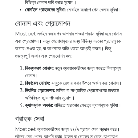
বিভিন্ন বোনাস দাবি করার সুযোগ।
মোবাইল গ্রাহকদের সুবিধা:
মোবাইল অ্যাপে গেম খেলার সুবিধা।
বোনাস এবং প্রোমোশন
Mostbet লগইন করার পর আপনার পাওয়া প্রথম সুবিধা হবে বোনাস
এবং প্রোমোশন। নতুন খেলোয়াড়দের জন্য বিভিন্ন ধরনের প্রচারমূলক
অফার দেওয়া হয়, যা আপনাকে বাজি ধরতে আগ্রহী করবে। কিছু
গুরুত্বপূর্ণ অফার এবং প্রোমোশন হল:
নিবন্ধকরণ বোনাস:
নতুন ব্যবহারকারীদের জন্য শুরুতে বিনামূল্যে
বোনাস।
রিফারেল বোনাস:
বন্ধুকে রেফার করার উপরে অর্জন করা বোনাস।
নিয়মিত প্রোমোশন:
মাসিক বা সাপ্তাহিক প্রোমোশনের মাধ্যমে
অতিরিক্ত ফান্ড পাওয়ার সুযোগ।
ক্যাশব্যাক অফার:
বাজিতে হারানোর ক্ষেত্রে ক্যাশব্যাক সুবিধা।
গ্রাহক সেবা
Mostbet ব্যবহারকারীদের জন্য ২৪/৭ গ্রাহক সেবা প্রদান করে।
তাঁদের সেবা পেতে, আপনি চ্যাট, ইমেল বা ফোনের মাধ্যমে যোগাযোগ