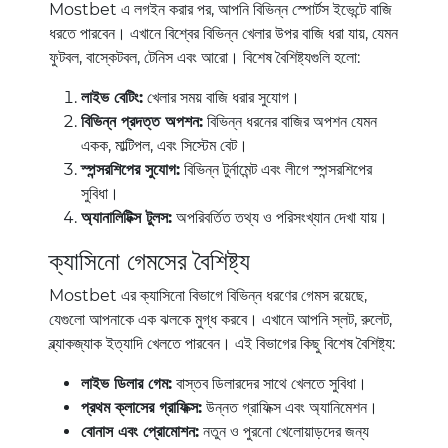
Mostbet এ লগইন করার পর, আপনি বিভিন্ন স্পোর্টস ইভেন্টে বাজি
ধরতে পারবেন। এখানে বিশ্বের বিভিন্ন খেলার উপর বাজি ধরা যায়, যেমন
ফুটবল, বাস্কেটবল, টেনিস এবং আরো। বিশেষ বৈশিষ্ট্যগুলি হলো:
লাইভ বেটিং:
খেলার সময় বাজি ধরার সুযোগ।
বিভিন্ন প্রদত্ত অপশন:
বিভিন্ন ধরনের বাজির অপশন যেমন
একক, মাল্টিপল, এবং সিস্টেম বেট।
স্পন্সরশিপের সুযোগ:
বিভিন্ন টুর্নামেন্ট এবং লীগে স্পন্সরশিপের
সুবিধা।
অ্যানালিটিক্স টুলস:
অপরিবর্তিত তথ্য ও পরিসংখ্যান দেখা যায়।
ক্যাসিনো গেমসের বৈশিষ্ট্য
Mostbet এর ক্যাসিনো বিভাগে বিভিন্ন ধরণের গেমস রয়েছে,
যেগুলো আপনাকে এক ঝলকে মুগ্ধ করবে। এখানে আপনি স্লট, রুলেট,
ব্ল্যাকজ্যাক ইত্যাদি খেলতে পারবেন। এই বিভাগের কিছু বিশেষ বৈশিষ্ট্য:
লাইভ ডিলার গেম:
বাস্তব ডিলারদের সাথে খেলতে সুবিধা।
প্রথম ক্লাসের গ্রাফিক্স:
উন্নত গ্রাফিক্স এবং অ্যানিমেশন।
বোনাস এবং প্রোমোশন:
নতুন ও পুরনো খেলোয়াড়দের জন্য