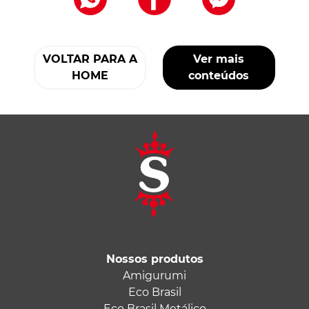
VOLTAR PARA A
Ver mais
HOME
conteúdos
Nossos produtos
Amigurumi
Eco Brasil
Eco Brasil Metálico