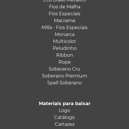
Fios de Malha
Fios Especiais
Macrame
Milla - Fios Especiais
Monarca
Multicolor
Peludinho
Ribbon
Rope
Soberano Cru
Soberano Premium
Spell Soberano
Materiais para baixar
Logo
Catálogo
Cartazes