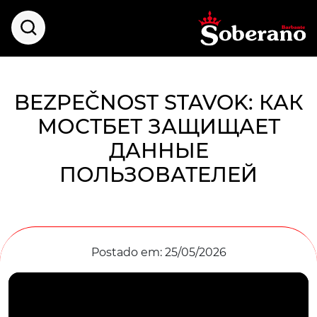
BEZPEČNOST STAVOK: КАК
МОСТБЕТ ЗАЩИЩАЕТ
ДАННЫЕ
ПОЛЬЗОВАТЕЛЕЙ
Postado em: 25/05/2026