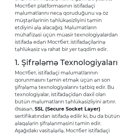
Мостбет platformasının istifadəçi
məlumatlarını necə qoruduğunu və öz
müştərilərinin təhlükəsizliyini təmin
etdiyini ələ alacağıq. Məlumatların
mühafizəsi üçün müasir texnologiyalardan
istifadə edən Мостбет, istifadəçilərinə
təhlükəsiz və rahat bir yer təqdim edir.
1. Şifrələmə Texnologiyaları
Mостбет, istifadəçi məlumatlarının
qorunmasını təmin etmək üçün ən son
şifrələmə texnologiyalarını tətbiq edir. Bu
texnologiyalar, istifadəçidən daxil olan
bütün məlumatların təhlükəsizliyini artırır.
Əsasən,
SSL (Secure Socket Layer)
sertifikatından istifadə edilir ki, bu da bütün
əlaqələrin şifrələnməsini təmin edir.
Aşağıdakı vasitələrlə, Мостбет istifadəçi