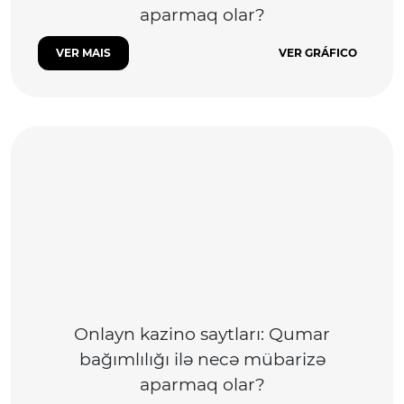
aparmaq olar?
VER MAIS
VER GRÁFICO
Onlayn kazino saytları: Qumar
bağımlılığı ilə necə mübarizə
aparmaq olar?