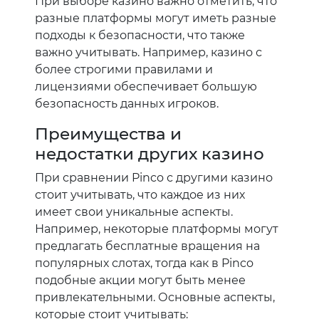
При выборе казино важно отметить, что
разные платформы могут иметь разные
подходы к безопасности, что также
важно учитывать. Например, казино с
более строгими правилами и
лицензиями обеспечивает большую
безопасность данных игроков.
Преимущества и
недостатки других казино
При сравнении Pinco с другими казино
стоит учитывать, что каждое из них
имеет свои уникальные аспекты.
Например, некоторые платформы могут
предлагать бесплатные вращения на
популярных слотах, тогда как в Pinco
подобные акции могут быть менее
привлекательными. Основные аспекты,
которые стоит учитывать: