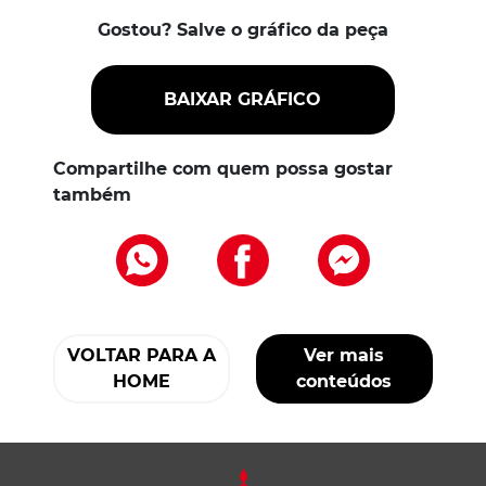
Gostou? Salve o gráfico da peça
BAIXAR GRÁFICO
Compartilhe com quem possa gostar
também
VOLTAR PARA A
Ver mais
HOME
conteúdos