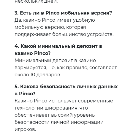
нескольких дней.
3. Есть ли в Pinco мобильная версия?
Да, казино Pinco имеет удобную
мобильную версию, которая
поддерживает большинство устройств.
4. Какой минимальный депозит в
казино Pinco?
Минимальный депозит в казино
варьируется, но, как правило, составляет
около 10 долларов.
5. Какова безопасность личных данных
в Pinco?
Казино Pinco использует современные
технологии шифрования, что
обеспечивает высокий уровень
безопасности личной информации
игроков.