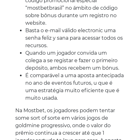
código promocional especial
“mostbetbrasil” no ámbito de código
sobre bônus durante um registro no
website.
Basta o e-mail válido electronic uma
senha feliz y sana para acessar todos os
recursos.
Quando um jogador convida um
colega a se registar e fazer o primeiro
depósito, ambos recebem um bónus.
É comparável a uma aposta antecipada
no ano de eventos futuros, u que é
uma estratégia muito eficiente que é
muito usada.
Na Mostbet, os jogadores podem tentar
some sort of sorte em vários jogos de
goldmine progressivo, onde o valor do
prêmio continua a crescer até que 1