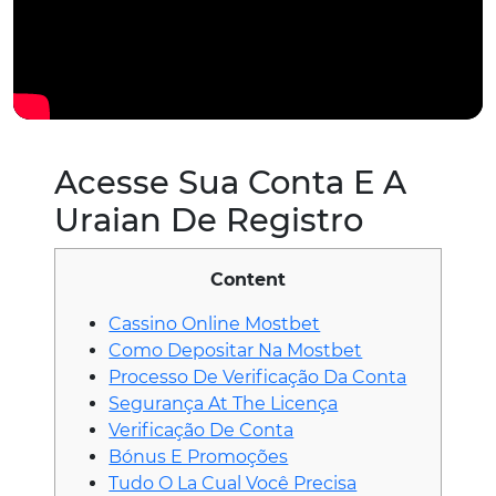
Acesse Sua Conta E A
Uraian De Registro
Content
Cassino Online Mostbet
Como Depositar Na Mostbet
Processo De Verificação Da Conta
Segurança At The Licença
Verificação De Conta
Bónus E Promoções
Tudo O La Cual Você Precisa