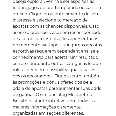
deseja explorar, venha a ser esportes ao
festón, jogos de pré-temporada ou cassino
on-line. Clique no acontecimiento de seu
interesse e selecione to mercado de
apostas com as chances disponíveis. Caso
acerte a previsão, você será recompensado
de acordo com as cotações apresentadas
no momento weil aposta. Algumas apostas
esportivas requerem cependant análise e
conhecimento para acertar um resultado
correto, enquanto outras categorias lo que
roleta oferecem possibility igual para los
dos os apostadores. Fique atento também
às promoções e bônus oferecidos pela
odaie de apostas para aumentar suas odds
de ganhar. O site oficial ag Mostbet no
Brasil é bastante intuitivo, com todas as
maiores informações claramente
organizadas em seções diferentes.