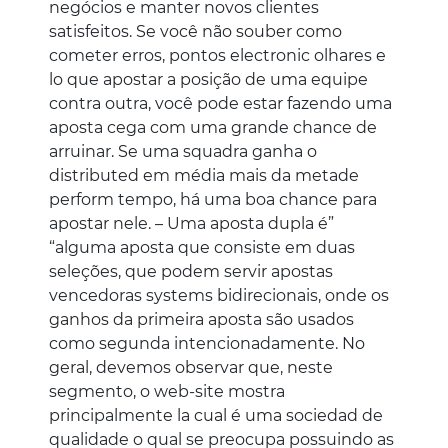
negócios e manter novos clientes
satisfeitos. Se você não souber como
cometer erros, pontos electronic olhares e
lo que apostar a posição de uma equipe
contra outra, você pode estar fazendo uma
aposta cega com uma grande chance de
arruinar. Se uma squadra ganha o
distributed em média mais da metade
perform tempo, há uma boa chance para
apostar nele. – Uma aposta dupla é”
“alguma aposta que consiste em duas
seleções, que podem servir apostas
vencedoras systems bidirecionais, onde os
ganhos da primeira aposta são usados
como segunda intencionadamente. No
geral, devemos observar que, neste
segmento, o web-site mostra
principalmente la cual é uma sociedad de
qualidade o qual se preocupa possuindo as