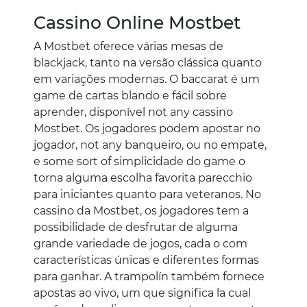
Cassino Online Mostbet
A Mostbet oferece várias mesas de
blackjack, tanto na versão clássica quanto
em variações modernas. O baccarat é um
game de cartas blando e fácil sobre
aprender, disponível not any cassino
Mostbet. Os jogadores podem apostar no
jogador, not any banqueiro, ou no empate,
e some sort of simplicidade do game o
torna alguma escolha favorita parecchio
para iniciantes quanto para veteranos. No
cassino da Mostbet, os jogadores tem a
possibilidade de desfrutar de alguma
grande variedade de jogos, cada o com
características únicas e diferentes formas
para ganhar. A trampolín também fornece
apostas ao vivo, um que significa la cual