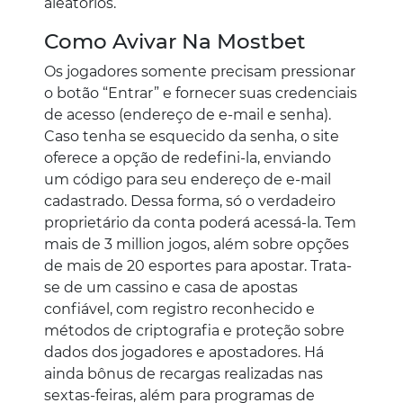
aleatórios.
Como Avivar Na Mostbet
Os jogadores somente precisam pressionar
o botão “Entrar” e fornecer suas credenciais
de acesso (endereço de e-mail e senha).
Caso tenha se esquecido da senha, o site
oferece a opção de redefini-la, enviando
um código para seu endereço de e-mail
cadastrado. Dessa forma, só o verdadeiro
proprietário da conta poderá acessá-la. Tem
mais de 3 million jogos, além sobre opções
de mais de 20 esportes para apostar. Trata-
se de um cassino e casa de apostas
confiável, com registro reconhecido e
métodos de criptografia e proteção sobre
dados dos jogadores e apostadores. Há
ainda bônus de recargas realizadas nas
sextas-feiras, além para programas de