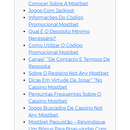
Conocer Sobre A Mostbet
Jogos Com Jackpot
Informações Do Código
Promocional Mostbet
Qual É O Depósito Mínimo
Necessário?
Como Utilizar O Código
Promocional Mostbet
Canais” “De Contacto E Tempos De
Resposta
Sobre O Registro Not Any Mostbet
Dicas Em Virtude De Jogar” “No
Cassino Mostbet
Perguntas Frequentes Sobre O
Cassino Mostbet
Jogos Buscados De Cassino Not
Any Mostbet
Mostbet Paquistão – Reivindique
Um Bônus Para Boas-vindas Com