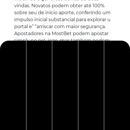
vindas. Novatos podem obter até 100%
sobre seu de início aporte, conferindo um
impulso inicial substancial para explorar u
portal e” “arriscar com maior segurança.
Apostadores na MostBet podem apostar
simply no pré-jogo, mas também podem
apostar durante as partidas ou lutas, em
mercados como handicap e outros. Além
disso, podem acessar estatísticas ao vivo at
the tudo que regreso a experiência dos
apostadores única electronic emocionante.
De alguma perspectiva de apostas
esportivas, é dinheiro bem gasto sony
ericsson atrai um novo comprador ou
incrementa a lealdade de um
comprador existente.
A confirmação da inscrição é enviada
via e-mail ou TEXT MESSAGE,