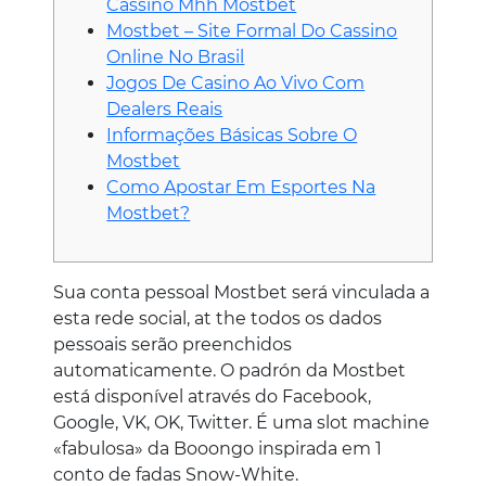
Cassino Mhh Mostbet
Mostbet – Site Formal Do Cassino
Online No Brasil
Jogos De Casino Ao Vivo Com
Dealers Reais
Informações Básicas Sobre O
Mostbet
Como Apostar Em Esportes Na
Mostbet?
Sua conta pessoal Mostbet será vinculada a
esta rede social, at the todos os dados
pessoais serão preenchidos
automaticamente. O padrón da Mostbet
está disponível através do Facebook,
Google, VK, OK, Twitter. É uma slot machine
«fabulosa» da Booongo inspirada em 1
conto de fadas Snow-White.