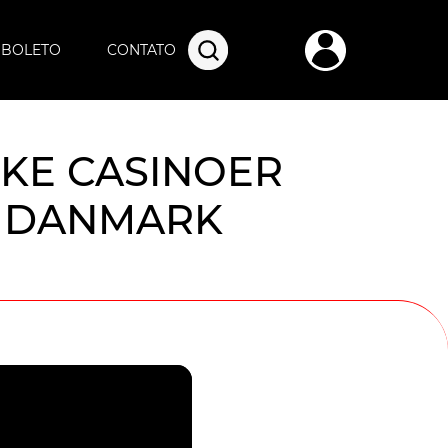
O BOLETO
CONTATO
SKE CASINOER
I DANMARK