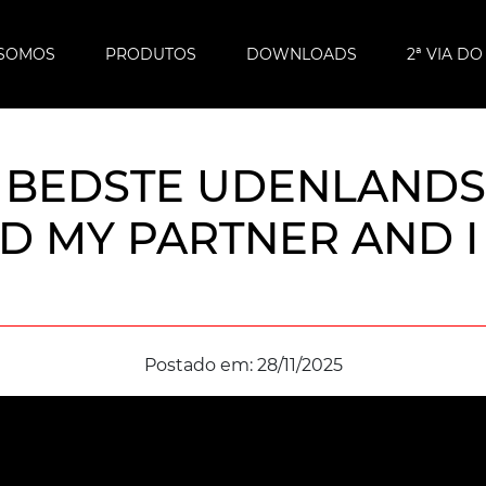
SOMOS
PRODUTOS
DOWNLOADS
2ª VIA D
E BEDSTE UDENLAND
ID MY PARTNER AND 
Postado em: 28/11/2025