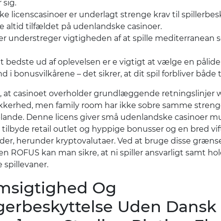
 sig.
 licenscasinoer er underlagt strenge krav til spillerbesk
e altid tilfældet på udenlandske casinoer.
er understreger vigtigheden af at spille mediterranean s
et bedste ud af oplevelsen er e vigtigt at vælge en pålide
nd i bonusvilkårene – det sikrer, at dit spil forbliver både 
r, at casinoet overholder grundlæggende retningslinjer w
 sikkerhed, men family room har ikke sobre samme stre
U-lande. Denne licens giver små udenlandske casinoer m
 tilbyde retail outlet og hyppige bonusser og en bred vif
er, herunder kryptovalutaer. Ved at bruge disse græns
n ROFUS kan man sikre, at ni spiller ansvarligt samt hol
 spillevaner.
sigtighed Og
gerbeskyttelse Uden Dansk 