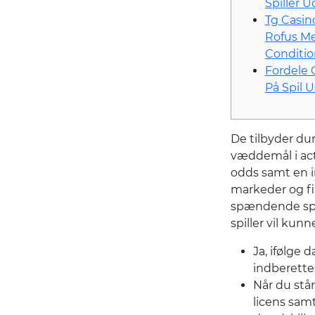
Spiller 
Tg Casin
Rofus Me
Conditio
Fordele 
På Spil 
De tilbyder du
væddemål i act
odds samt en i
markeder og fi
spændende spo
spiller vil kun
Ja, ifølge 
indberette
Når du stå
licens samt