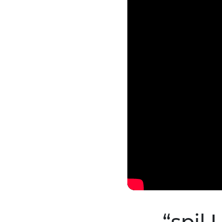
“spil