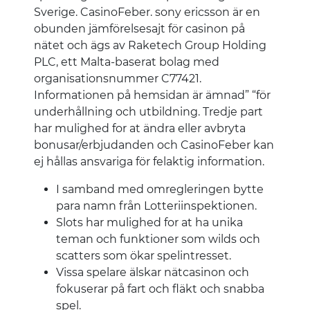
Sverige. CasinoFeber. sony ericsson är en
obunden jämförelsesajt för casinon på
nätet och ägs av Raketech Group Holding
PLC, ett Malta-baserat bolag med
organisationsnummer C77421.
Informationen på hemsidan är ämnad” “för
underhållning och utbildning. Tredje part
har mulighed for at ändra eller avbryta
bonusar/erbjudanden och CasinoFeber kan
ej hållas ansvariga för felaktig information.
I samband med omregleringen bytte
para namn från Lotteriinspektionen.
Slots har mulighed for at ha unika
teman och funktioner som wilds och
scatters som ökar spelintresset.
Vissa spelare älskar nätcasinon och
fokuserar på fart och fläkt och snabba
spel.