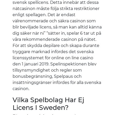
svensk spellicens. Detta innebär att dessa
nätcasinon måste följa strikta restriktioner
enligt spellagen. Det är endast
välrenommerade och säkra casinon som
blir beviljade licens, så man kan alltid känna
dig säker när ni” “sätter in, spelar 6 tar ut på
våra rekommenderade casinon på nätet.
För att skydda depilare och skapa durante
tryggare marknad infördes det svenska
licenssystemet för online on line casino
den 1 januari 2019. Spelinspektionen blev
tillsynsmyndighet och regler som
bonusbegränsning, Spelpaus och
insättningsgränser infördes för alla svenska
casinon.
Vilka Spelbolag Har Ej
Licens I Sweden?