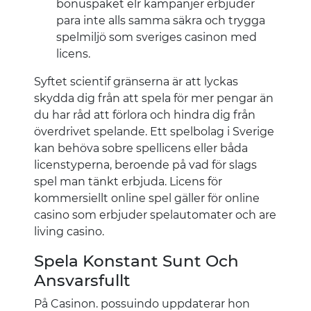
bonuspaket elr kampanjer erbjuder
para inte alls samma säkra och trygga
spelmiljö som sveriges casinon med
licens.
Syftet scientif gränserna är att lyckas
skydda dig från att spela för mer pengar än
du har råd att förlora och hindra dig från
överdrivet spelande. Ett spelbolag i Sverige
kan behöva sobre spellicens eller båda
licenstyperna, beroende på vad för slags
spel man tänkt erbjuda. Licens för
kommersiellt online spel gäller för online
casino som erbjuder spelautomater och are
living casino.
Spela Konstant Sunt Och
Ansvarsfullt
På Casinon. possuindo uppdaterar hon