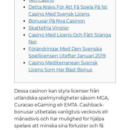
Yeti Casino
Detta Krävs För Att Få Spela På 1st
Casino Med Svensk Licens
Bonusar På Nya Casinon
Skattefria Vinster
Casino Med Licens Och Fått Stänga
Ner
Förändringar Med Den Svenska
Spellicensen Utefter Januari 2019
Casino Mediterranean Svensk
Licens Som Har Bäst Bonus
Dessa casinon kan styra licenser från
utländska spelmyndigheter såsom MGA,
Curacao eGaming elr EMTA. Cashback-
bonusar utbetalas vanligtvis veckovis elr
månadsvis och har mulighed for hjälpa
spelare att minska sina förluster och få