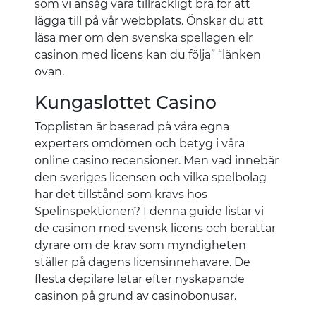
som vi ansåg vara tillräckligt bra för att
lägga till på vår webbplats. Önskar du att
läsa mer om den svenska spellagen elr
casinon med licens kan du följa” “länken
ovan.
Kungaslottet Casino
Topplistan är baserad på våra egna
experters omdömen och betyg i våra
online casino recensioner. Men vad innebär
den sveriges licensen och vilka spelbolag
har det tillstånd som krävs hos
Spelinspektionen? I denna guide listar vi
de casinon med svensk licens och berättar
dyrare om de krav som myndigheten
ställer på dagens licensinnehavare. De
flesta depilare letar efter nyskapande
casinon på grund av casinobonusar.