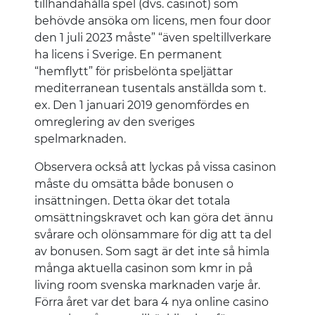
tillhandahålla spel (dvs. casinot) som
behövde ansöka om licens, men four door
den 1 juli 2023 måste” “även speltillverkare
ha licens i Sverige. En permanent
“hemflytt” för prisbelönta speljättar
mediterranean tusentals anställda som t.
ex. Den 1 januari 2019 genomfördes en
omreglering av den sveriges
spelmarknaden.
Observera också att lyckas på vissa casinon
måste du omsätta både bonusen o
insättningen. Detta ökar det totala
omsättningskravet och kan göra det ännu
svårare och olönsammare för dig att ta del
av bonusen. Som sagt är det inte så himla
många aktuella casinon som kmr in på
living room svenska marknaden varje år.
Förra året var det bara 4 nya online casino