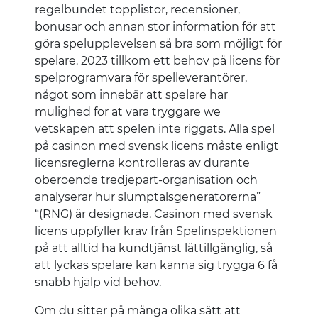
regelbundet topplistor, recensioner,
bonusar och annan stor information för att
göra spelupplevelsen så bra som möjligt för
spelare. 2023 tillkom ett behov på licens för
spelprogramvara för spelleverantörer,
något som innebär att spelare har
mulighed for at vara tryggare we
vetskapen att spelen inte riggats. Alla spel
på casinon med svensk licens måste enligt
licensreglerna kontrolleras av durante
oberoende tredjepart-organisation och
analyserar hur slumptalsgeneratorerna”
“(RNG) är designade. Casinon med svensk
licens uppfyller krav från Spelinspektionen
på att alltid ha kundtjänst lättillgänglig, så
att lyckas spelare kan känna sig trygga 6 få
snabb hjälp vid behov.
Om du sitter på många olika sätt att