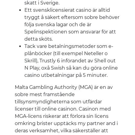
skatt i Sverige.
Ett svensklicensierat casino är alltid
tryggt å säkert eftersom sobre behöver
följa svenska lagar och de är
Spelinspektionen som ansvarar för att
detta sköts.
Tack vare betalningsmetoder som e-
plånböcker (till exempel Neteller o
Skrill), Trustly 6 införandet av Shell out
N Play, oxå Swish så kan du göra online
casino utbetalningar på 5 minuter.
Malta Gambling Authority (MGA) är en av
sobre mest framstående
tillsynsmyndigheterna som utfärdar
licenser till online casinon. Casinon med
MGA-licens riskerar att förlora sin licens
omkring brister upptäcks my partner and i
deras verksamhet, vilka säkerställer att