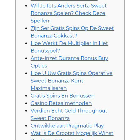
Wil Je Iets Anders Serta Sweet
Bonanza Spelen? Check Deze
Spellen:
Zijn Ser Gratis Spins Op De Sweet
Bonanza Gokkast?
Hoe Werkt De Multiplier In Het
Bonusspel?
Ante-inzet Durante Bonus Buy
Opties
Hoe U Uw Gratis Spins Operative
Sweet Bonanza Kunt
Maximaliseren
Gratis Spins En Bonussen
Casino Betaalmethoden
Verdien Echt Geld Throughout
Sweet Bonanza
Ontwikkelaar: Pragmatic Play
Wat Is De Grootst Mogelijk Winst