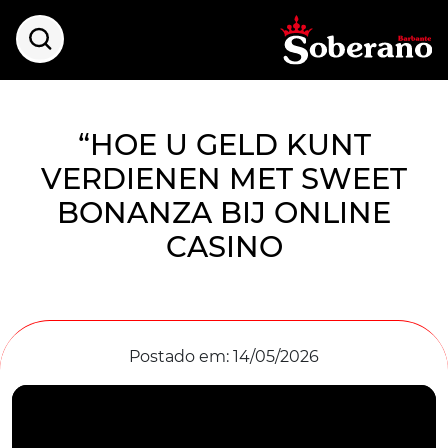
“HOE U GELD KUNT
VERDIENEN MET SWEET
BONANZA BIJ ONLINE
CASINO
Postado em: 14/05/2026