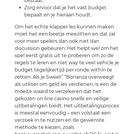
bestaat.
Zorg ervoor dat je het vast budget
bepaalt en je hieraan houdt.
Om het echte klapper les kunnen maken
moet het een beetje meezitten en dat zal
voor meer spelers dan ook niet dan
discussion gebeuren. Het helpt wel om het
spel eerst gratis uit te proberen om zo de
regels te leren en niet way te veel vehicle je
budget tegelijkertijd per ronde within te
zetten. Als je Sweet” “Bonanza overweegt
als utiliser om geld les verdienen, is een de
moeite waard te verzekeren dat het
gekozen on line casino snelle en veilige
uitbetalingen biedt. Het uitbetalingsproces
is meestal eenvoudig – een volstaat een
verzoek in te nutzen en de gewenste
methode te kiezen, zoals