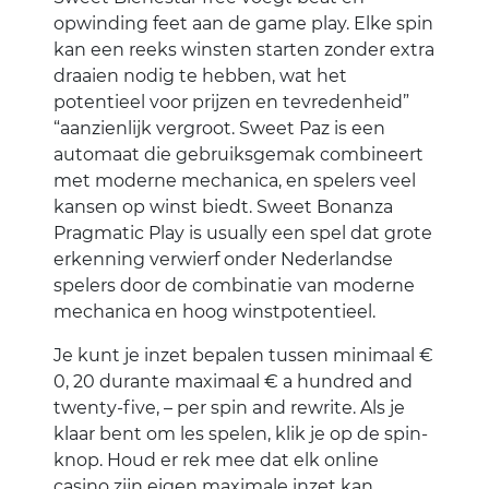
opwinding feet aan de game play. Elke spin
kan een reeks winsten starten zonder extra
draaien nodig te hebben, wat het
potentieel voor prijzen en tevredenheid”
“aanzienlijk vergroot. Sweet Paz is een
automaat die gebruiksgemak combineert
met moderne mechanica, en spelers veel
kansen op winst biedt. Sweet Bonanza
Pragmatic Play is usually een spel dat grote
erkenning verwierf onder Nederlandse
spelers door de combinatie van moderne
mechanica en hoog winstpotentieel.
Je kunt je inzet bepalen tussen minimaal €
0, 20 durante maximaal € a hundred and
twenty-five, – per spin and rewrite. Als je
klaar bent om les spelen, klik je op de spin-
knop. Houd er rek mee dat elk online
casino zijn eigen maximale inzet kan