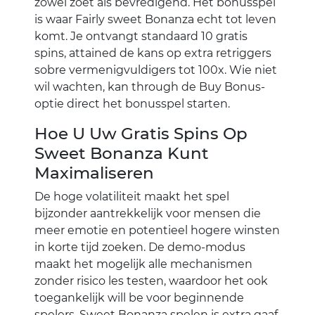
zowel zoet als bevredigend. Het bonusspel
is waar Fairly sweet Bonanza echt tot leven
komt. Je ontvangt standaard 10 gratis
spins, attained de kans op extra retriggers
sobre vermenigvuldigers tot 100x. Wie niet
wil wachten, kan through de Buy Bonus-
optie direct het bonusspel starten.
Hoe U Uw Gratis Spins Op
Sweet Bonanza Kunt
Maximaliseren
De hoge volatiliteit maakt het spel
bijzonder aantrekkelijk voor mensen die
meer emotie en potentieel hogere winsten
in korte tijd zoeken. De demo-modus
maakt het mogelijk alle mechanismen
zonder risico les testen, waardoor het ook
toegankelijk will be voor beginnende
spelers. Sweet Bonanza spelen is extra gaaf