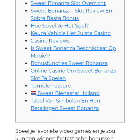
Sweet Bonanza Slot Overzicht
Sweet Bonanza – Slot Review En
Sobre Beste Bonus
Hoe Speel Je Het Spel?
Keuze Vehicle Het Juiste Casino
Casino Reviews
Is Sweet Bonanza Beschikbaar Op
Mobiel?
Bonusfuncties Sweet Bonanza
Online Casino Om Sweet Bonanza
Slot Te Spelen
Tumble Feature
Sweet Bienestar Holland
Tabel Van Simbolen En Hun
Betalingen Sweet Bonanza
Speel je favoriete video games en je zou
kunnen winnen fantastische bonussen