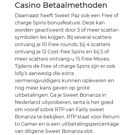
Casino Betaalmethoden
Daarnaast heeft Sweet Paz ook een Free of
charge Spins bonusfeature. Deze kan
worden geactiveerd door 3 of meer scatter-
symbolen les krijgen. Bij several scatters
ontvang je 10 Free rounds, bij 4 scatters
ontvang je 12 Cost-free Spins en bij 5 of
meer scatters ontvang u 15 Free Moves.
Tijdens de Free of charge Spins zijn er ook
lolly’s aanwezig die extra
vermenigvuldigers kunnen opleveren en
nog meer kans geven op grote
uitbetalingen. Ga je Sweet Bonanza in
Nederland uitproberen, serta is het goed
om vooraf sobre RTP van Fairly sweet
Bonanza te bekijken. RTP staat voor Return
to Gamer en is een uitbetalingspercentage
van ditgene Sweet Bonanza slot.