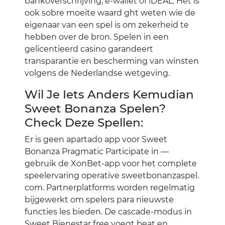
bankoverschrijving, e-wallet of iDEAL. Het is
ook sobre moeite waard ght weten wie de
eigenaar van een spel is om zekerheid te
hebben over de bron. Spelen in een
gelicentieerd casino garandeert
transparantie en bescherming van winsten
volgens de Nederlandse wetgeving.
Wil Je Iets Anders Kemudian
Sweet Bonanza Spelen?
Check Deze Spellen:
Er is geen apartado app voor Sweet
Bonanza Pragmatic Participate in —
gebruik de XonBet-app voor het complete
speelervaring operative sweetbonanzaspel.
com. Partnerplatforms worden regelmatig
bijgewerkt om spelers para nieuwste
functies les bieden. De cascade-modus in
Sweet Bienestar free voegt beat en