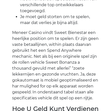
verschillende top ontwikkelaars
toegevoegd.
Je moet geld storten om te spelen,
maar dat verlies je bijna altijd.
Meneer Casino vindt Sweet Bienestar een
heerlijke position om te spelen. Er zijn geen
vaste betaallijnen, within plaats daarvan
gebruikt het een Spend Anywhere
mechanic. Net als bij een originele spel zijn
de rollen vehicle Sweet Bonanza a
thousand gevuld met allerlei” “zoete
lekkernijen en gezonde vruchten. Ja, deze
gokautomaat is mobiel geoptimaliseerd en
har mulighed for op elk apparaat worden
gespeeld. In onderstaand tabel staan alle
specificaties vehicle dit spel op een rijtje.
Hoe U Geld Kunt Verdienen