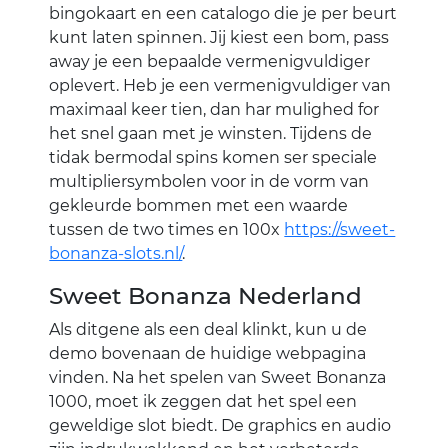
bingokaart en een catalogo die je per beurt
kunt laten spinnen. Jij kiest een bom, pass
away je een bepaalde vermenigvuldiger
oplevert. Heb je een vermenigvuldiger van
maximaal keer tien, dan har mulighed for
het snel gaan met je winsten. Tijdens de
tidak bermodal spins komen ser speciale
multipliersymbolen voor in de vorm van
gekleurde bommen met een waarde
tussen de two times en 100x
https://sweet-
bonanza-slots.nl/
.
Sweet Bonanza Nederland
Als ditgene als een deal klinkt, kun u de
demo bovenaan de huidige webpagina
vinden. Na het spelen van Sweet Bonanza
1000, moet ik zeggen dat het spel een
geweldige slot biedt. De graphics en audio