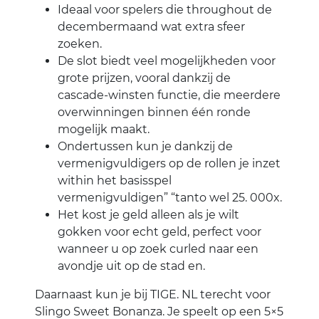
Ideaal voor spelers die throughout de
decembermaand wat extra sfeer
zoeken.
De slot biedt veel mogelijkheden voor
grote prijzen, vooral dankzij de
cascade-winsten functie, die meerdere
overwinningen binnen één ronde
mogelijk maakt.
Ondertussen kun je dankzij de
vermenigvuldigers op de rollen je inzet
within het basisspel
vermenigvuldigen” “tanto wel 25. 000x.
Het kost je geld alleen als je wilt
gokken voor echt geld, perfect voor
wanneer u op zoek curled naar een
avondje uit op de stad en.
Daarnaast kun je bij TIGE. NL terecht voor
Slingo Sweet Bonanza. Je speelt op een 5×5