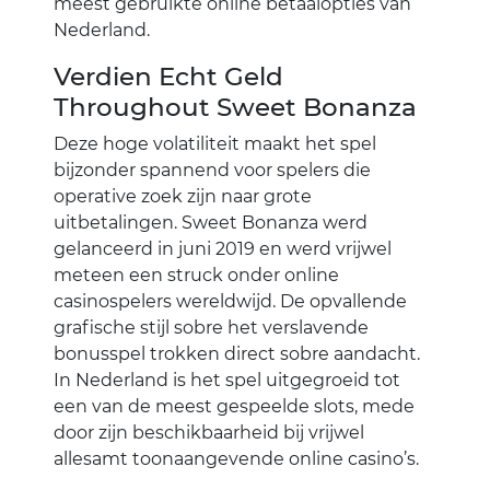
meest gebruikte online betaalopties van
Nederland.
Verdien Echt Geld
Throughout Sweet Bonanza
Deze hoge volatiliteit maakt het spel
bijzonder spannend voor spelers die
operative zoek zijn naar grote
uitbetalingen. Sweet Bonanza werd
gelanceerd in juni 2019 en werd vrijwel
meteen een struck onder online
casinospelers wereldwijd. De opvallende
grafische stijl sobre het verslavende
bonusspel trokken direct sobre aandacht.
In Nederland is het spel uitgegroeid tot
een van de meest gespeelde slots, mede
door zijn beschikbaarheid bij vrijwel
allesamt toonaangevende online casino’s.