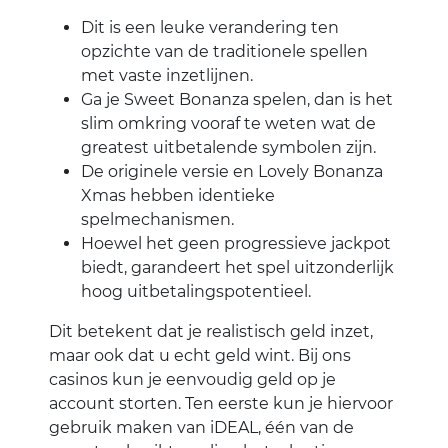
Dit is een leuke verandering ten
opzichte van de traditionele spellen
met vaste inzetlijnen.
Ga je Sweet Bonanza spelen, dan is het
slim omkring vooraf te weten wat de
greatest uitbetalende symbolen zijn.
De originele versie en Lovely Bonanza
Xmas hebben identieke
spelmechanismen.
Hoewel het geen progressieve jackpot
biedt, garandeert het spel uitzonderlijk
hoog uitbetalingspotentieel.
Dit betekent dat je realistisch geld inzet,
maar ook dat u echt geld wint. Bij ons
casinos kun je eenvoudig geld op je
account storten. Ten eerste kun je hiervoor
gebruik maken van iDEAL, één van de