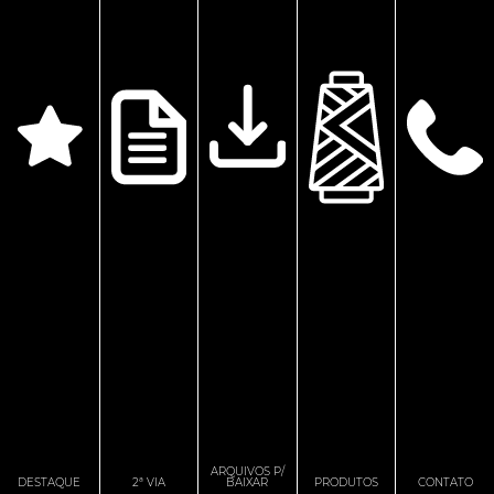
combinatie verdwijnen de winnende
symbolen, en vallen im or her nieuwe
symbolen van boven naar beneden om de
lege plekken op lo vullen. Dit proces kan
meerdere keren achter elkaar plaatsvinden
binnen dezelfde draai, waardoor spelers
within één ronde meerdere keren kunnen
winnen.
Zweedse spelers waarderen sobre
frequente winsten durante de
kleurrijke animaties.
Hij kan op elk truck de 6 rollen
terechtkomen en is hetst-betalende
symbool within het spel.
Deze functies zorgen ervoor dat elke
sessie throughout Sweet Bonanza
evaluation een kans is definitely op
ARQUIVOS P/
DESTAQUE
2ª VIA
BAIXAR
PRODUTOS
CONTATO
meer dan alleen een enkele spin.