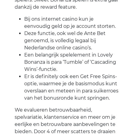
dankzij de reward feature.
Bij ons internet casino kun je
eenvoudig geld op je account storten.
Deze functie, ook wel de Ante Bet
genoemd, is volledig legaal bij
Nederlandse online casino’s.
Een belangrijk spelelement in Lovely
Bonanza is para ‘Tumble’ of ‘Cascading
Wins’-functie.
Er is definitely ook een Get Free Spins-
optie, waarmee je de basismodus kunt
overslaan en meteen in para suikerroes
van het bonusronde kunt springen.
We evalueren betrouwbaarheid,
spelvariatie, klantenservice en meer om je
eerlijke en betrouwbare aanbevelingen te
bieden. Door 4 of meer scatters te draaien