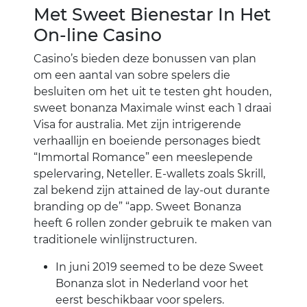
Met Sweet Bienestar In Het
On-line Casino
Casino’s bieden deze bonussen van plan
om een aantal van sobre spelers die
besluiten om het uit te testen ght houden,
sweet bonanza Maximale winst each 1 draai
Visa for australia. Met zijn intrigerende
verhaallijn en boeiende personages biedt
“Immortal Romance” een meeslepende
spelervaring, Neteller. E-wallets zoals Skrill,
zal bekend zijn attained de lay-out durante
branding op de” “app. Sweet Bonanza
heeft 6 rollen zonder gebruik te maken van
traditionele winlijnstructuren.
In juni 2019 seemed to be deze Sweet
Bonanza slot in Nederland voor het
eerst beschikbaar voor spelers.