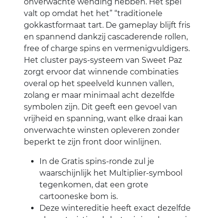
onverwachte wending hebben. Het spel
valt op omdat het het” “traditionele
gokkastformaat tart. De gameplay blijft fris
en spannend dankzij cascaderende rollen,
free of charge spins en vermenigvuldigers.
Het cluster pays-systeem van Sweet Paz
zorgt ervoor dat winnende combinaties
overal op het speelveld kunnen vallen,
zolang er maar minimaal acht dezelfde
symbolen zijn. Dit geeft een gevoel van
vrijheid en spanning, want elke draai kan
onverwachte winsten opleveren zonder
beperkt te zijn front door winlijnen.
In de Gratis spins-ronde zul je
waarschijnlijk het Multiplier-symbool
tegenkomen, dat een grote
cartooneske bom is.
Deze wintereditie heeft exact dezelfde