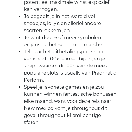
potentieel maximale winst explosief
kan verhogen.
Je begeeft je in het wereld vol
snoepjes, lolly’s en allerlei andere
soorten lekkernijen.
Je wint door 6 of meer symbolen
ergens op het scherm te matchen.
Tel daar het uitbetalingspotentieel
vehicle 21. 100x je inzet bij op, en je
snapt waarom dit één van de meest
populaire slots is usually van Pragmatic
Perform.
Speel je favoriete games en je zou
kunnen winnen fantastische bonussen
elke maand, want voor deze reis naar
New mexico kom je throughout dit
geval throughout Miami-achtige
sferen.