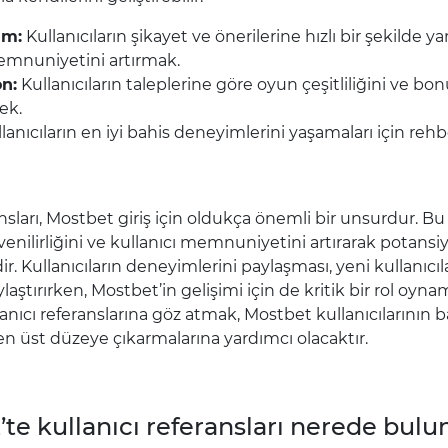
im:
Kullanıcıların şikayet ve önerilerine hızlı bir şekilde y
mnuniyetini artırmak.
n:
Kullanıcıların taleplerine göre oyun çeşitliliğini ve bon
ek.
lanıcıların en iyi bahis deneyimlerini yaşamaları için reh
ansları, Mostbet giriş için oldukça önemli bir unsurdur. Bu 
nilirliğini ve kullanıcı memnuniyetini artırarak potansi
. Kullanıcıların deneyimlerini paylaşması, yeni kullanıcıl
laştırırken, Mostbet’in gelişimi için de kritik bir rol oyna
llanıcı referanslarına göz atmak, Mostbet kullanıcılarının b
n üst düzeye çıkarmalarına yardımcı olacaktır.
’te kullanıcı referansları nerede bulu