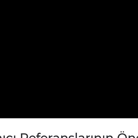
nıcı Referanslarının Ön