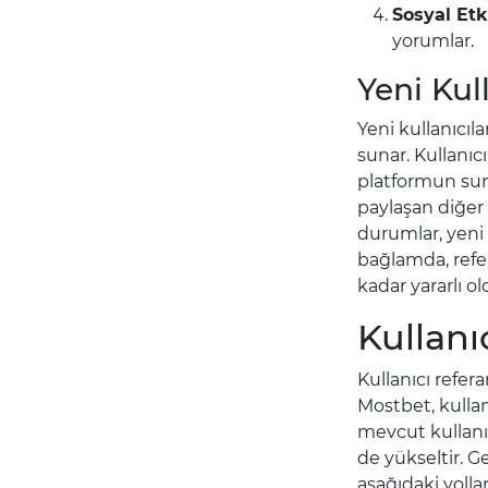
Sosyal Etk
yorumlar.
Yeni Kull
Yeni kullanıcıla
sunar. Kullanıcı
platformun sund
paylaşan diğer 
durumlar, yeni 
bağlamda, refe
kadar yararlı o
Kullanı
Kullanıcı refer
Mostbet, kullan
mevcut kullanıc
de yükseltir. G
aşağıdaki yollarl