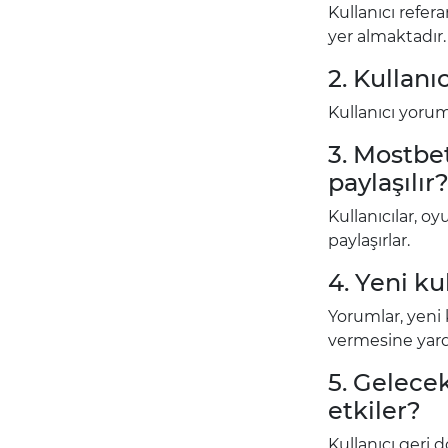
Kullanıcı refer
yer almaktadır.
2. Kullan
Kullanıcı yoruml
3. Mostbet
paylaşılır
Kullanıcılar, o
paylaşırlar.
4. Yeni ku
Yorumlar, yeni 
vermesine yard
5. Gelecek
etkiler?
Kullanıcı geri d