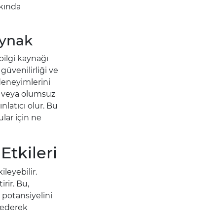
kkında
aynak
 bilgi kaynağı
güvenilirliği ve
deneyimlerini
lu veya olumsuz
nlatıcı olur. Bu
lar için ne
Etkileri
leyebilir.
rir. Bu,
 potansiyelini
p ederek