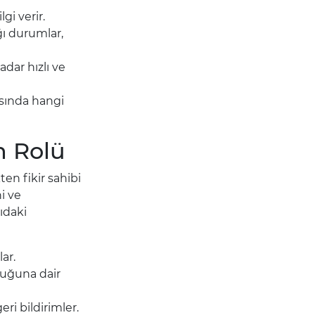
gi verir.
ığı durumlar,
dar hızlı ve
asında hangi
n Rolü
en fikir sahibi
i ve
ğıdaki
ar.
duğuna dair
ri bildirimler.