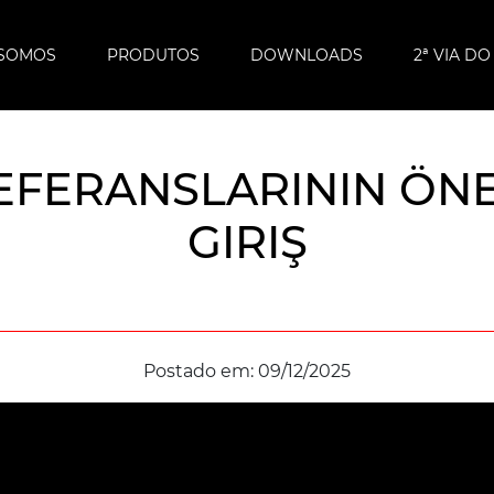
SOMOS
PRODUTOS
DOWNLOADS
2ª VIA D
EFERANSLARININ ÖN
GIRIŞ
Postado em: 09/12/2025