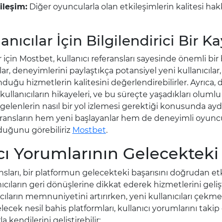
ileşim:
Diğer oyuncularla olan etkileşimlerin kalitesi ha
anıcılar İçin Bilgilendirici Bir K
r için Mostbet, kullanıcı referansları sayesinde önemli bir
lar, deneyimlerini paylaştıkça potansiyel yeni kullanıcılar, 
uğu hizmetlerin kalitesini değerlendirebilirler. Ayrıca, 
kullanıcıların hikayeleri, ve bu süreçte yaşadıkları olum
gelenlerin nasıl bir yol izlemesi gerektiği konusunda aydı
ransların hem yeni başlayanlar hem de deneyimli oyuncu
lduğunu görebiliriz
Mostbet
.
cı Yorumlarının Gelecekteki 
ansları, bir platformun gelecekteki başarısını doğrudan etki
ıcıların geri dönüşlerine dikkat ederek hizmetlerini gelişti
ıların memnuniyetini artırırken, yeni kullanıcıları çekme
elecek nesil bahis platformları, kullanıcı yorumlarını taki
a kendilerini geliştirebilir: