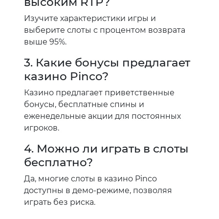
высоким RTP?
Изучите характеристики игры и
выберите слоты с процентом возврата
выше 95%.
3. Какие бонусы предлагает
казино Pinco?
Казино предлагает приветственные
бонусы, бесплатные спины и
еженедельные акции для постоянных
игроков.
4. Можно ли играть в слоты
бесплатно?
Да, многие слоты в казино Pinco
доступны в демо-режиме, позволяя
играть без риска.