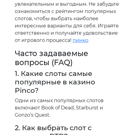
увлекательным и выгодным. Не забудьте
ознакомиться с рейтингом популярных
слотов, чтобы выбрать наиболее
интересные варианты для себя. Играйте
ответственно и получайте удовольствие
от игрового процесса!
пинко
Часто задаваемые
вопросы (FAQ)
1. Какие слоты самые
популярные в казино
Pinco?
Одни из самых популярных слотов
включают Book of Dead, Starburst и
Gonzo’s Quest.
2. Как выбрать слот с