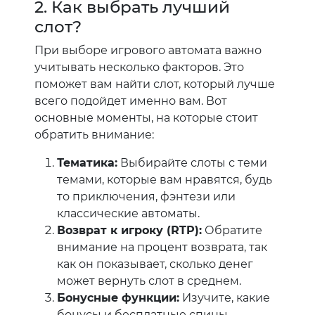
2. Как выбрать лучший
слот?
При выборе игрового автомата важно
учитывать несколько факторов. Это
поможет вам найти слот, который лучше
всего подойдет именно вам. Вот
основные моменты, на которые стоит
обратить внимание:
Тематика:
Выбирайте слоты с теми
темами, которые вам нравятся, будь
то приключения, фэнтези или
классические автоматы.
Возврат к игроку (RTP):
Обратите
внимание на процент возврата, так
как он показывает, сколько денег
может вернуть слот в среднем.
Бонусные функции:
Изучите, какие
бонусы и бесплатные спины