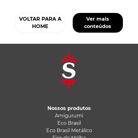
VOLTAR PARA A
Ver mais
HOME
conteúdos
Nossos produtos
Amigurumi
Eco Brasil
Eco Brasil Metálico
Fios de Malha