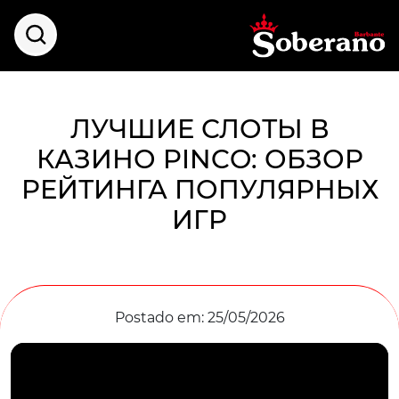
ЛУЧШИЕ СЛОТЫ В
КАЗИНО PINCO: ОБЗОР
РЕЙТИНГА ПОПУЛЯРНЫХ
ИГР
Postado em: 25/05/2026