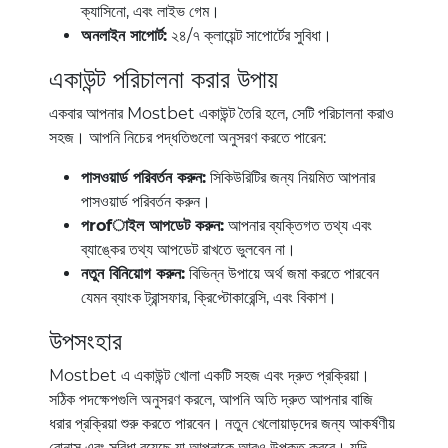
ক্যাসিনো, এবং লাইভ গেম।
অনলাইন সাপোর্ট:
২৪/৭ ক্লায়েন্ট সাপোর্টের সুবিধা।
একাউন্ট পরিচালনা করার উপায়
একবার আপনার Mostbet একাউন্ট তৈরি হলে, সেটি পরিচালনা করাও
সহজ। আপনি নিচের পদ্ধতিগুলো অনুসরণ করতে পারেন:
পাসওয়ার্ড পরিবর্তন করুন:
সিকিউরিটির জন্য নিয়মিত আপনার
পাসওয়ার্ড পরিবর্তন করুন।
পrofাইল আপডেট করুন:
আপনার ব্যক্তিগত তথ্য এবং
ব্যাঙ্কের তথ্য আপডেট রাখতে ভুলবেন না।
নতুন বিনিয়োগ করুন:
বিভিন্ন উপায়ে অর্থ জমা করতে পারবেন
যেমন ব্যাংক ট্রান্সফার, ক্রিপ্টোকারেন্সি, এবং বিকাশ।
উপসংহার
Mostbet এ একাউন্ট খোলা একটি সহজ এবং দ্রুত প্রক্রিয়া।
সঠিক পদক্ষেপগুলি অনুসরণ করলে, আপনি অতি দ্রুত আপনার বাজি
ধরার প্রক্রিয়া শুরু করতে পারবেন। নতুন খেলোয়াড়দের জন্য আকর্ষণীয়
বোনাস এবং সুবিধা রয়েছে যা আপনাকে আরও উপকৃত করবে। যদি