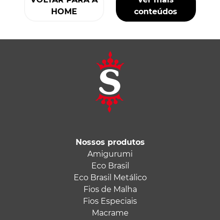
HOME
conteúdos
Nossos produtos
Amigurumi
Eco Brasil
Eco Brasil Metálico
Fios de Malha
Fios Especiais
Macrame