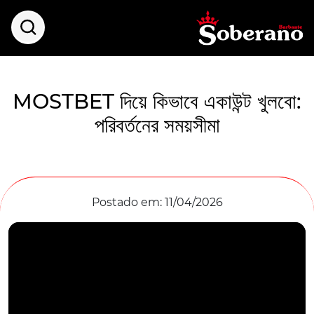
MOSTBET দিয়ে কিভাবে একাউন্ট খুলবো:
পরিবর্তনের সময়সীমা
Postado em: 11/04/2026