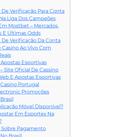
 De Verificação Para Conta
 Na Liga Dos Campeões
Em Mostbet – Mercados,
s E Últimas Odds
 De Verificação Da Conta
 Casino Ao Vivo Com
Reais
 Apostas Esportivas
– Site Oficial De Cassino
eb E Apostas Esportivas
Casino Portugal
lectronic Promoções
Brasil
plicação Móvel Disponível?
ostar Em Esportes Na
?
 Sobre Pagamento
No Brasil