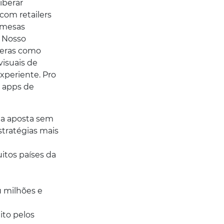
iberar
com retailers
m mesas
. Nosso
 feras como
visuais de
experiente. Pro
a apps de
ma aposta sem
stratégias mais
itos países da
 milhões e
ito pelos