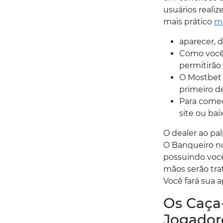
usuários realiz
mais prático
m
aparecer, 
Como você 
permitirão 
O Mostbet 
primeiro d
Para começ
site ou bai
O dealer ao pal
O Banqueiro no
possuindo você
mãos serão tr
Você fará sua 
Os Caça
Jogador