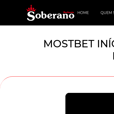
HOME
QUEM 
MOSTBET INÍ