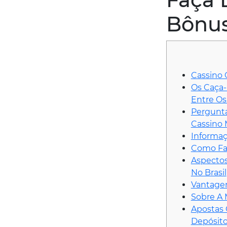
Bônus
Cassino 
Os Caça-
Entre Os
Pergunt
Cassino
Informaç
Como Fa
Aspectos
No Brasil
Vantage
Sobre A 
Apostas 
Depósito