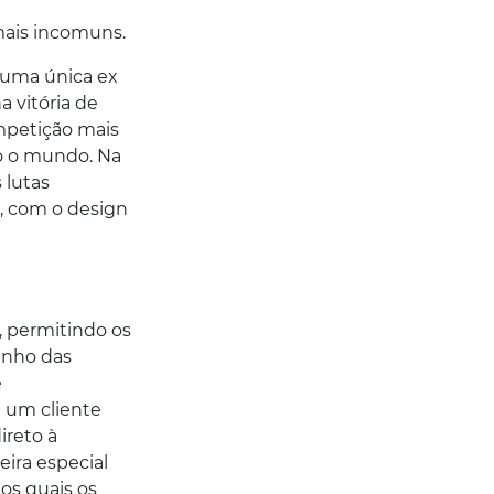
 mais incomuns.
 uma única ex
 vitória de
mpetição mais
o o mundo. Na
 lutas
o, com o design
, permitindo os
enho das
e
e um cliente
ireto à
ira especial
os quais os