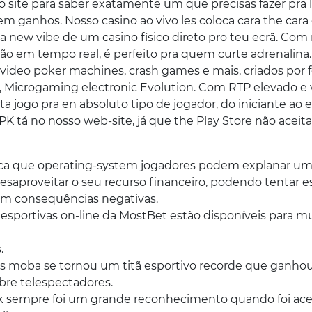
o site para saber exatamente um que precisas fazer pra l
m ganhos. Nosso casino ao vivo les coloca cara the cara 
o a new vibe de um casino físico direto pro teu ecrã. Co
ação em tempo real, é perfeito pra quem curte adrenalina
i video poker machines, crash games e mais, criados por
, Microgaming electronic Evolution. Com RTP elevado e 
a jogo pra en absoluto tipo de jogador, do iniciante ao 
PK tá no nosso web-site, já que the Play Store não aceit
fica que operating-system jogadores podem explanar u
saproveitar o seu recurso financeiro, podendo tentar e
m consequências negativas.
 esportivas on-line da MostBet estão disponíveis para mu
.
 moba se tornou um titã esportivo recorde que ganhou
bre telespectadores.
k sempre foi um grande reconhecimento quando foi ace