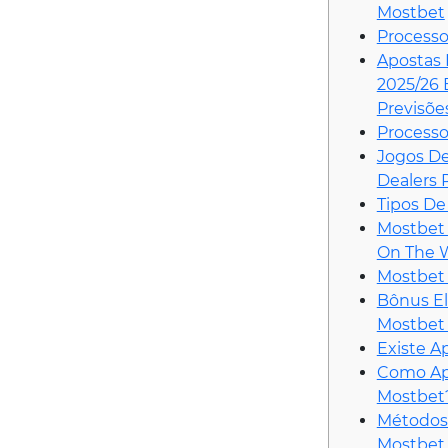
Mostbet
Processo
Apostas
2025/26 
Previsõe
Processo
Jogos De
Dealers 
Tipos De
Mostbet 
On The W
Mostbet 
Bônus E
Mostbet 
Existe A
Como Ap
Mostbet
Métodos
Mostbet 