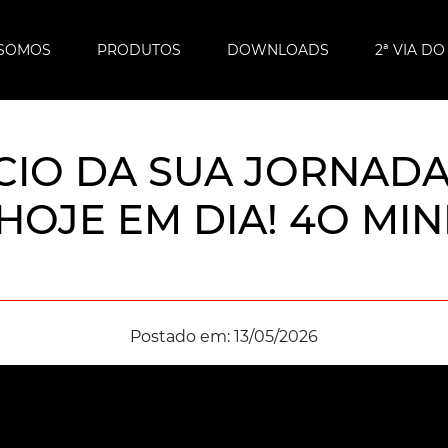
SOMOS
PRODUTOS
DOWNLOADS
2ª VIA D
CIO DA SUA JORNAD
HOJE EM DIA! 4O MIN
Postado em: 13/05/2026