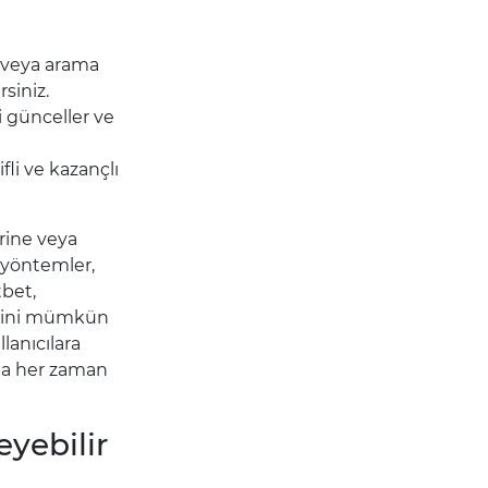
n veya arama
siniz.
i günceller ve
i ve kazançlı
erine veya
i yöntemler,
tbet,
recini mümkün
lanıcılara
ına her zaman
eyebilir