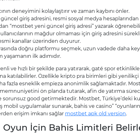
cının deneyimini kolaylaştırır ve zaman kaybını önler.
 güncel giriş adresini, resmi sosyal medya hesaplarında
an “mostbet yeni güncel giriş adresi” yazarak öğrenebilir
ullanıcılarının mağdur olmaması için giriş adresini sürekl
resmi kanallar üzerinden duyurur.
asında doğru platformu seçmek, uzun vadede daha keyifl
m yaşamanın ilk adımıdır.
enli ve hızlı bir şekilde para yatırarak, gaté spor etkinlikl
a katılabilirler. Özellikle kripto pra birimleri gibi yenilikç
aha fazla esneklik empieza anonimlik sağlamaktadır. Mos
ın memnuniyetini ön planda tutarak, afin de yatırma sü
e sorunsuz good getirmektedir. Mostbet, Türkiye’deki kul
iş mobil uygulamalar sunarak, bahis ve casino” “oyunlar
rden erişim imkanı sağlar
mostbet apk old version
.
Oyun İçin Bahis Limitleri Belirl