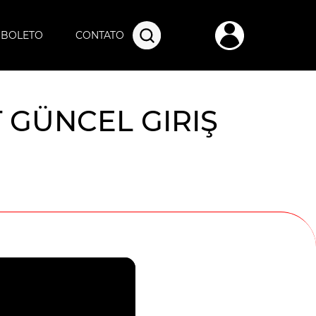
O BOLETO
CONTATO
 GÜNCEL GIRIŞ