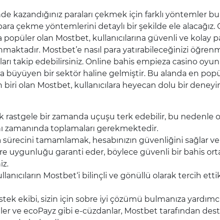
de kazandığınız paraları çekmek için farklı yöntemler b
ra çekme yöntemlerini detaylı bir şekilde ele alacağız. 
da popüler olan Mostbet, kullanıcılarına güvenli ve kolay 
maktadır. Mostbet’e nasıl para yatırabileceğinizi öğren
arı takip edebilirsiniz. Online bahis empieza casino oyunl
zla büyüyen bir sektör haline gelmiştir. Bu alanda en popü
 biri olan Mostbet, kullanıcılara heyecan dolu bir deney
k rastgele bir zamanda uçuşu terk edebilir, bu nedenle 
nı zamanında toplamaları gerekmektedir.
sürecini tamamlamak, hesabınızın güvenliğini sağlar ve
ere uygunluğu garanti eder, böylece güvenli bir bahis or
iz.
llanıcıların Mostbet‘i bilinçli ve gönüllü olarak tercih etti
tek ekibi, sizin için sobre iyi çözümü bulmanıza yardımcı
eller ve ecoPayz gibi e-cüzdanlar, Mostbet tarafından de