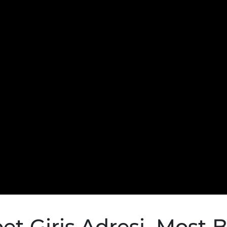
t Giriş Adresi ️ Most 