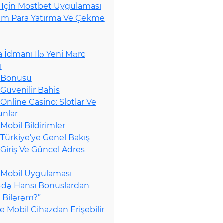
r Için Mostbet Uygulaması
ım Para Yatırma Ve Çekme
 İdmanı Ilə Yeni Mərc
ı
 Bonusu
Güvenilir Bahis
Online Casino: Slotlar Ve
unlar
Mobil Bildirimler
Türkiye’ye Genel Bakış
Giriş Ve Güncel Adres
 Mobil Uygulaması
-də Hansı Bonuslardan
a Bilərəm?”
e Mobil Cihazdan Erişebilir