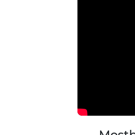
Mostbe