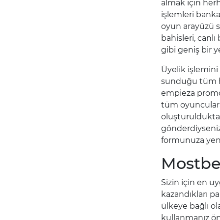
almak için her
işlemleri banka 
oyun arayüzü sa
bahisleri, canlı
gibi geniş bir 
Üyelik işlemini
sunduğu tüm hiz
empieza promos
tüm oyunculara 
oluşturulduktan
gönderdiyseniz 
formunuza yen
Mostbet
Sizin için en uy
kazandıkları par
ülkeye bağlı ol
kullanmanız ön