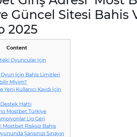
ye Güncel Sitesi Bahis 
o 2025
Content
teki Oyuncular Için
yun İçin Bahis Limitleri
bilir Miyim?
 Yeni Kullanıcı Kaydı İçin
Destek Hattı
no Mostbet Türkiye
ampiyonlar Lig Geri
 Mostbet Risksiz Bahis
Oyununda Şansınızı Sınayın