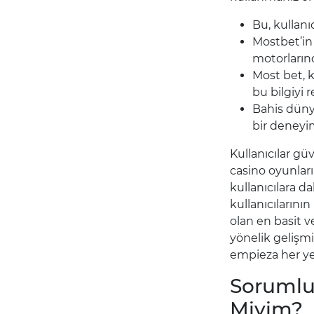
Bu, kullanı
Mostbet’in
motorlarınd
Most bet, k
bu bilgiyi 
Bahis düny
bir deneyi
Kullanıcılar güv
casino oyunların
kullanıcılara d
kullanıcıların
olan en basit v
yönelik gelişm
empieza her ye
Sorumlu 
Miyim?