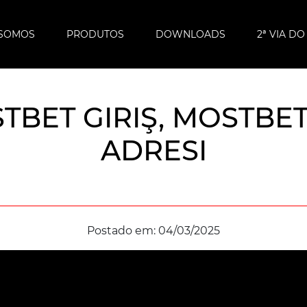
SOMOS
PRODUTOS
DOWNLOADS
2ª VIA D
TBET GIRIŞ, MOSTBET
ADRESI
Postado em: 04/03/2025