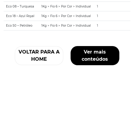
Eco 08 – Turquesa
1Kg > Fio 6 > Por Cor > Individual
1
Eco 18 – Azul Royal
1Kg > Fio 6 > Por Cor > Individual
1
Eco 50 – Petróleo
1Kg > Fio 6 > Por Cor > Individual
1
VOLTAR PARA A
Ver mais
HOME
conteúdos