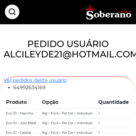
PEDIDO USUÁRIO
ALCILEYDE21@HOTMAIL.CO
Ver pedidos deste usuário
64992634169
Produto
Opção
Quantidade
Eco 03 – Marinho
1Kg > Fio 6 > Por Cor > Individual
1
Eco 04 – Azul Bebê
1Kg > Fio 6 > Por Cor > Individual
1
Eco 07 – Celeste
1Kg > Fio 6 > Por Cor > Individual
1