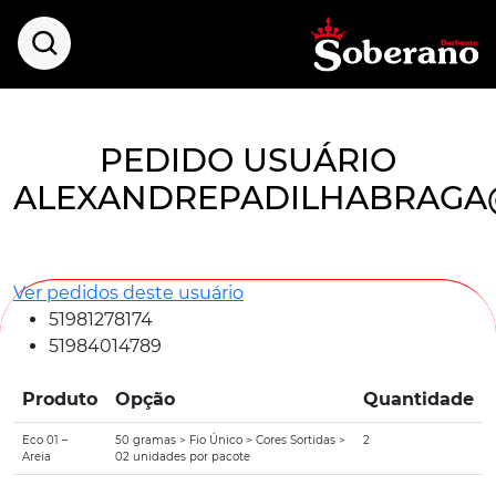
PEDIDO USUÁRIO
ALEXANDREPADILHABRAGA
Ver pedidos deste usuário
51981278174
51984014789
Produto
Opção
Quantidade
Eco 01 –
50 gramas > Fio Único > Cores Sortidas >
2
Areia
02 unidades por pacote