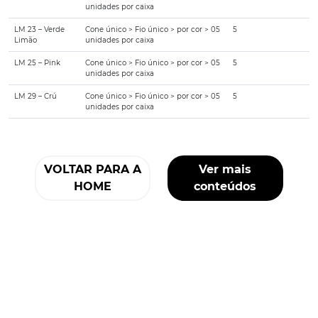
unidades por caixa
LM 23 – Verde
Cone único > Fio único > por cor > 05
5
Limão
unidades por caixa
LM 25 – Pink
Cone único > Fio único > por cor > 05
5
unidades por caixa
LM 29 – Crú
Cone único > Fio único > por cor > 05
5
unidades por caixa
VOLTAR PARA A
Ver mais
HOME
conteúdos