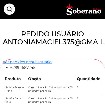
PEDIDO USUÁRIO
ANTONIAMACIEL375@GMAIL
Ver pedidos deste usuário
62994587245
Produto
Opção
Quantidade
LM 04 – Branco
Cone único > Fio único > por cor > 05
5
Brilho
unidades por caixa
LM 05 – Palha
Cone único > Fio único > por cor > 05
5
Claro
unidades por caixa