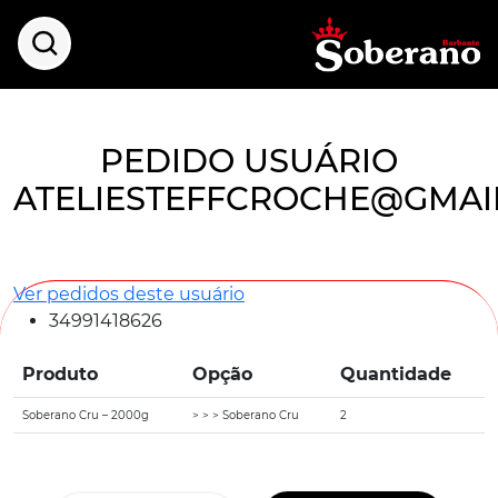
PEDIDO USUÁRIO
ATELIESTEFFCROCHE@GMAI
Ver pedidos deste usuário
34991418626
Produto
Opção
Quantidade
Soberano Cru – 2000g
> > > Soberano Cru
2