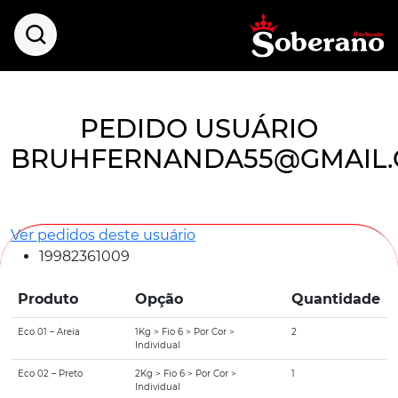
PEDIDO USUÁRIO
BRUHFERNANDA55@GMAIL
Ver pedidos deste usuário
19982361009
Produto
Opção
Quantidade
Eco 01 – Areia
1Kg > Fio 6 > Por Cor >
2
Individual
Eco 02 – Preto
2Kg > Fio 6 > Por Cor >
1
Individual