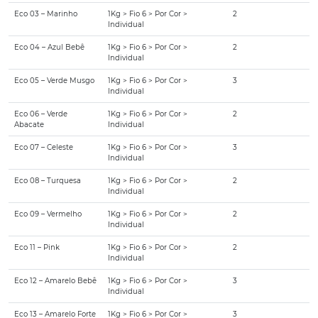
Eco 03 – Marinho
1Kg > Fio 6 > Por Cor >
2
Individual
Eco 04 – Azul Bebê
1Kg > Fio 6 > Por Cor >
2
Individual
Eco 05 – Verde Musgo
1Kg > Fio 6 > Por Cor >
3
Individual
Eco 06 – Verde
1Kg > Fio 6 > Por Cor >
2
Abacate
Individual
Eco 07 – Celeste
1Kg > Fio 6 > Por Cor >
3
Individual
Eco 08 – Turquesa
1Kg > Fio 6 > Por Cor >
2
Individual
Eco 09 – Vermelho
1Kg > Fio 6 > Por Cor >
2
Individual
Eco 11 – Pink
1Kg > Fio 6 > Por Cor >
2
Individual
Eco 12 – Amarelo Bebê
1Kg > Fio 6 > Por Cor >
3
Individual
Eco 13 – Amarelo Forte
1Kg > Fio 6 > Por Cor >
3