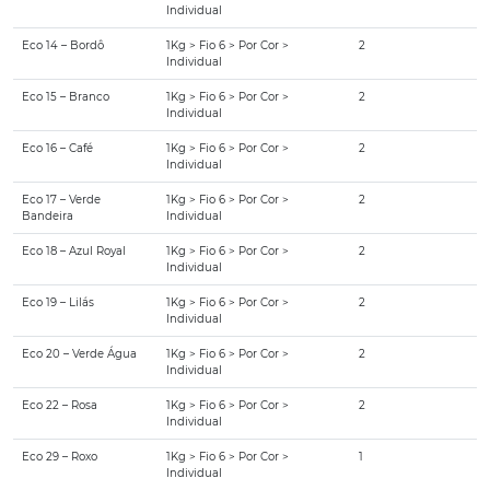
Individual
Eco 14 – Bordô
1Kg > Fio 6 > Por Cor >
2
Individual
Eco 15 – Branco
1Kg > Fio 6 > Por Cor >
2
Individual
Eco 16 – Café
1Kg > Fio 6 > Por Cor >
2
Individual
Eco 17 – Verde
1Kg > Fio 6 > Por Cor >
2
Bandeira
Individual
Eco 18 – Azul Royal
1Kg > Fio 6 > Por Cor >
2
Individual
Eco 19 – Lilás
1Kg > Fio 6 > Por Cor >
2
Individual
Eco 20 – Verde Água
1Kg > Fio 6 > Por Cor >
2
Individual
Eco 22 – Rosa
1Kg > Fio 6 > Por Cor >
2
Individual
Eco 29 – Roxo
1Kg > Fio 6 > Por Cor >
1
Individual