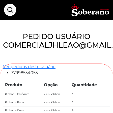
PEDIDO USUÁRIO
COMERCIALJHLEAO@GMAIL
Ver pedidos deste usuário
37998554055
Produto
Opção
Quantidade
Ribbon – Cru/Prata
> > > Ribbon
3
Ribbon – Prata
> > > Ribbon
3
Ribbon – Ouro
> > > Ribbon
4