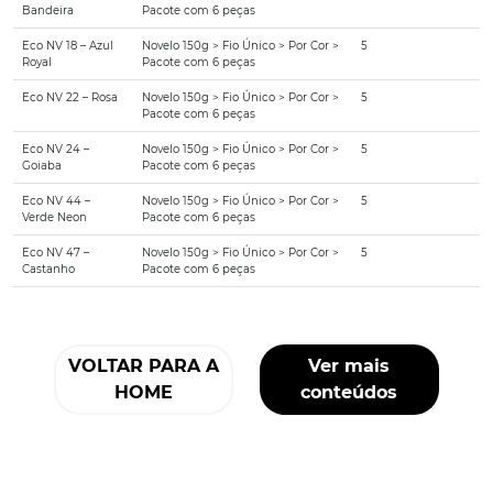
Bandeira
Pacote com 6 peças
Eco NV 18 – Azul
Novelo 150g > Fio Único > Por Cor >
5
Royal
Pacote com 6 peças
Eco NV 22 – Rosa
Novelo 150g > Fio Único > Por Cor >
5
Pacote com 6 peças
Eco NV 24 –
Novelo 150g > Fio Único > Por Cor >
5
Goiaba
Pacote com 6 peças
Eco NV 44 –
Novelo 150g > Fio Único > Por Cor >
5
Verde Neon
Pacote com 6 peças
Eco NV 47 –
Novelo 150g > Fio Único > Por Cor >
5
Castanho
Pacote com 6 peças
VOLTAR PARA A
Ver mais
HOME
conteúdos