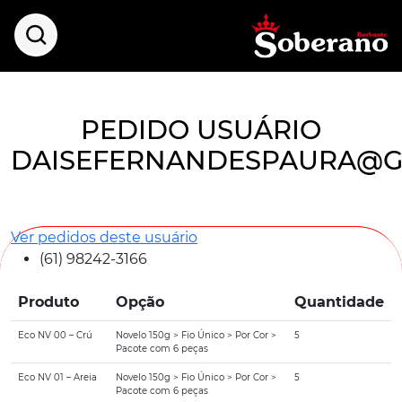
PEDIDO USUÁRIO
DAISEFERNANDESPAURA@G
Ver pedidos deste usuário
(61) 98242-3166
Produto
Opção
Quantidade
Eco NV 00 – Crú
Novelo 150g > Fio Único > Por Cor >
5
Pacote com 6 peças
Eco NV 01 – Areia
Novelo 150g > Fio Único > Por Cor >
5
Pacote com 6 peças