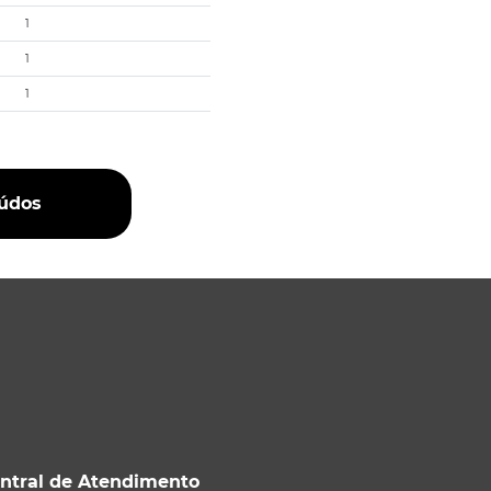
1
1
1
eúdos
ntral de Atendimento