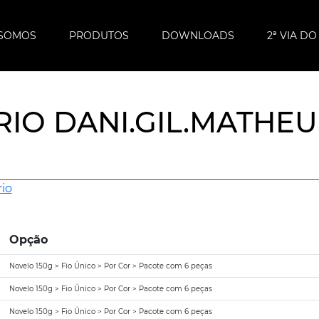
SOMOS
PRODUTOS
DOWNLOADS
2ª VIA D
RIO DANI.GIL.MATHE
io
Opção
Novelo 150g > Fio Único > Por Cor > Pacote com 6 peças
Novelo 150g > Fio Único > Por Cor > Pacote com 6 peças
Novelo 150g > Fio Único > Por Cor > Pacote com 6 peças