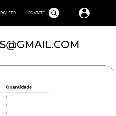
O BOLETO
CONTATO
US@GMAIL.COM
Quantidade
1
1
1