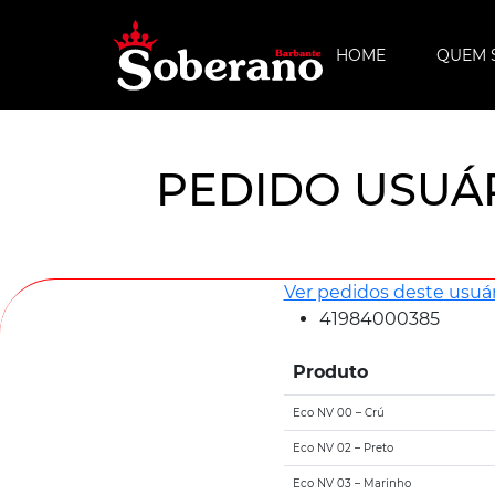
HOME
QUEM 
PEDIDO USUÁ
Ver pedidos deste usuár
41984000385
Produto
Eco NV 00 – Crú
Eco NV 02 – Preto
Eco NV 03 – Marinho