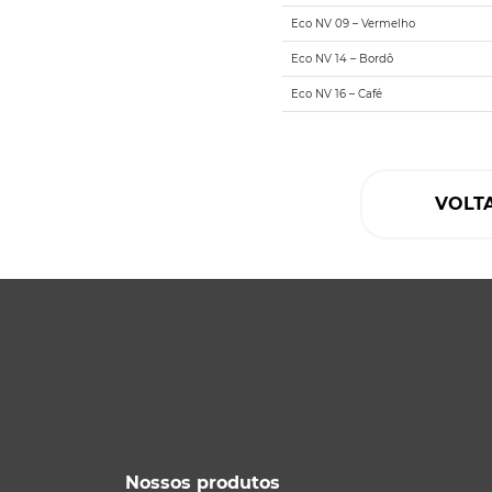
Eco NV 09 – Vermelho
Eco NV 14 – Bordô
Eco NV 16 – Café
VOLT
Nossos produtos