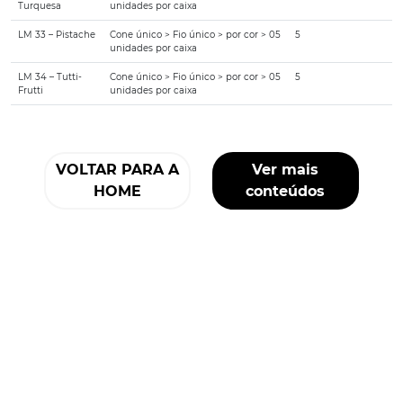
Turquesa
unidades por caixa
LM 33 – Pistache
Cone único > Fio único > por cor > 05
5
unidades por caixa
LM 34 – Tutti-
Cone único > Fio único > por cor > 05
5
Frutti
unidades por caixa
VOLTAR PARA A
Ver mais
HOME
conteúdos