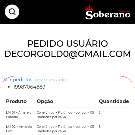
PEDIDO USUÁRIO
DECORGOLD0@GMAIL.COM
Ver pedidos deste usuário
19987064889
Produto
Opção
Quantidade
LM 01 – Amarelo
Cone único > Fio único > por cor > 05
5
Canário
unidades por caixa
LM 02 – Amarelo
Cone único > Fio único > por cor > 05
5
Doh
unidades por caixa