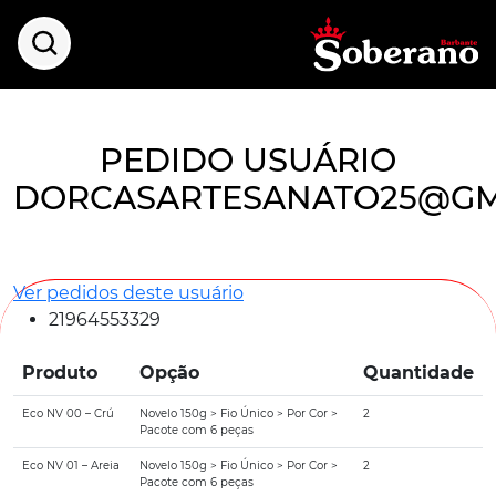
PEDIDO USUÁRIO
DORCASARTESANATO25@GM
Ver pedidos deste usuário
21964553329
Produto
Opção
Quantidade
Eco NV 00 – Crú
Novelo 150g > Fio Único > Por Cor >
2
Pacote com 6 peças
Eco NV 01 – Areia
Novelo 150g > Fio Único > Por Cor >
2
Pacote com 6 peças