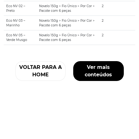
Eco NV 02 –
Novelo 150g > Fio Único > Por Cor >
2
Preto
Pacote com 6 peças
Eco NV 03 –
Novelo 150g > Fio Único > Por Cor >
2
Marinho
Pacote com 6 peças
Eco NV 05 –
Novelo 150g > Fio Único > Por Cor >
2
Verde Musgo
Pacote com 6 peças
VOLTAR PARA A
Ver mais
HOME
conteúdos