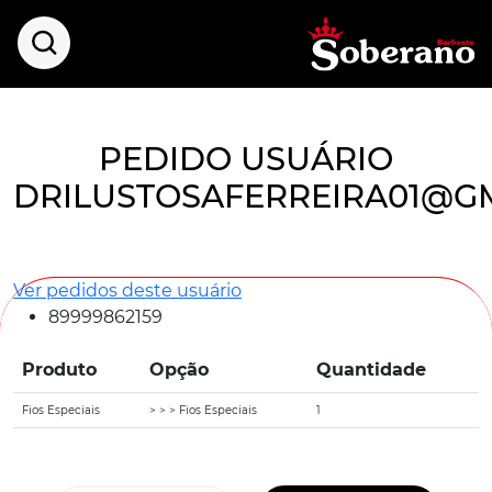
PEDIDO USUÁRIO
DRILUSTOSAFERREIRA01@G
Ver pedidos deste usuário
89999862159
Produto
Opção
Quantidade
Fios Especiais
> > > Fios Especiais
1