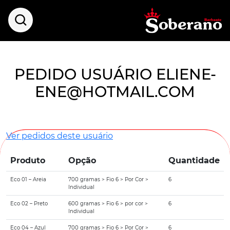
PEDIDO USUÁRIO ELIENE-
ENE@HOTMAIL.COM
Ver pedidos deste usuário
Produto
Opção
Quantidade
Eco 01 – Areia
700 gramas > Fio 6 > Por Cor >
6
Individual
Eco 02 – Preto
600 gramas > Fio 6 > por cor >
6
Individual
Eco 04 – Azul
700 gramas > Fio 6 > Por Cor >
6