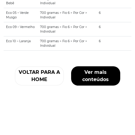
Bebê
Individual
Eco 05 – Verde
700 gramas > Fio 6 > Por Cor >
6
Musgo
Individual
Eco 09 – Vermelho
700 gramas > Fio 6 > Por Cor >
6
Individual
Eco 10 – Laranja
700 gramas > Fio 6 > Por Cor >
6
Individual
VOLTAR PARA A
Ver mais
HOME
conteúdos