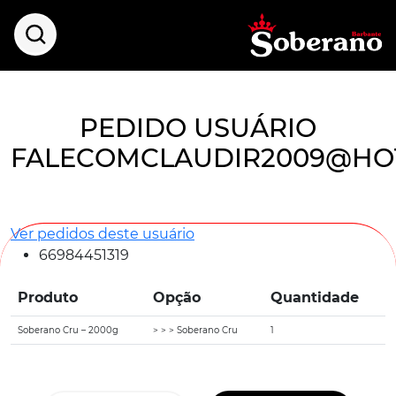
PEDIDO USUÁRIO
FALECOMCLAUDIR2009@HO
Ver pedidos deste usuário
66984451319
Produto
Opção
Quantidade
Soberano Cru – 2000g
> > > Soberano Cru
1