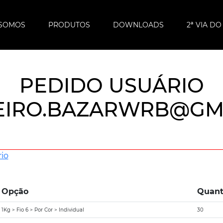
SOMOS
PRODUTOS
DOWNLOADS
2ª VIA D
PEDIDO USUÁRIO
EIRO.BAZARWRB@GM
io
Opção
Quant
1Kg > Fio 6 > Por Cor > Individual
30