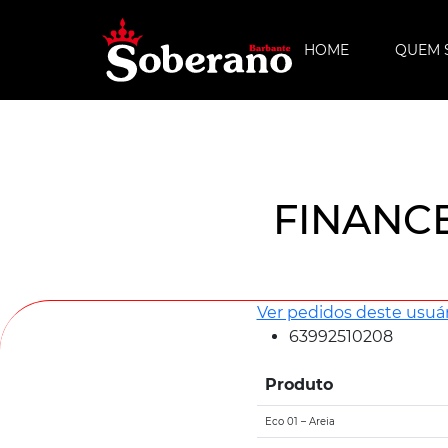
HOME
QUEM 
FINANC
Ver pedidos deste usuár
63992510208
Produto
Eco 01 – Areia