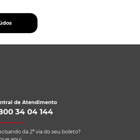
eúdos
ntral de Atendimento
800 34 04 144
ecisando da 2ª via do seu boleto?
ique aqui