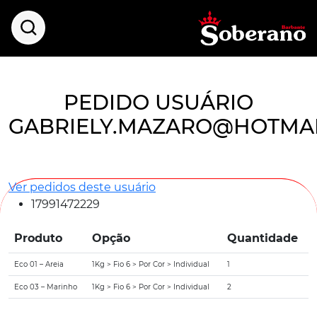
PEDIDO USUÁRIO
GABRIELY.MAZARO@HOTMA
Ver pedidos deste usuário
17991472229
Produto
Opção
Quantidade
Eco 01 – Areia
1Kg > Fio 6 > Por Cor > Individual
1
Eco 03 – Marinho
1Kg > Fio 6 > Por Cor > Individual
2