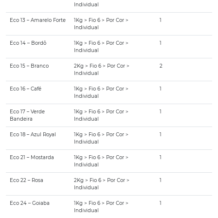
Individual
Eco 13 – Amarelo Forte
1Kg > Fio 6 > Por Cor >
1
Individual
Eco 14 – Bordô
1Kg > Fio 6 > Por Cor >
1
Individual
Eco 15 – Branco
2Kg > Fio 6 > Por Cor >
2
Individual
Eco 16 – Café
1Kg > Fio 6 > Por Cor >
1
Individual
Eco 17 – Verde
1Kg > Fio 6 > Por Cor >
1
Bandeira
Individual
Eco 18 – Azul Royal
1Kg > Fio 6 > Por Cor >
1
Individual
Eco 21 – Mostarda
1Kg > Fio 6 > Por Cor >
1
Individual
Eco 22 – Rosa
2Kg > Fio 6 > Por Cor >
1
Individual
Eco 24 – Goiaba
1Kg > Fio 6 > Por Cor >
1
Individual