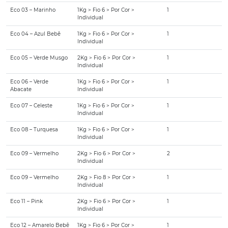
Eco 03 – Marinho
1Kg > Fio 6 > Por Cor >
1
Individual
Eco 04 – Azul Bebê
1Kg > Fio 6 > Por Cor >
1
Individual
Eco 05 – Verde Musgo
2Kg > Fio 6 > Por Cor >
1
Individual
Eco 06 – Verde
1Kg > Fio 6 > Por Cor >
1
Abacate
Individual
Eco 07 – Celeste
1Kg > Fio 6 > Por Cor >
1
Individual
Eco 08 – Turquesa
1Kg > Fio 6 > Por Cor >
1
Individual
Eco 09 – Vermelho
2Kg > Fio 6 > Por Cor >
2
Individual
Eco 09 – Vermelho
2Kg > Fio 8 > Por Cor >
1
Individual
Eco 11 – Pink
2Kg > Fio 6 > Por Cor >
1
Individual
Eco 12 – Amarelo Bebê
1Kg > Fio 6 > Por Cor >
1