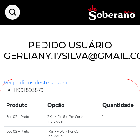
PEDIDO USUÁRIO
GERLIANY.17SILVA@GMAIL.
Ver pedidos deste usuário
11991893879
Produto
Opção
Quantidade
Eco 02 – Preto
2Kg > Fio 6 > Por Cor >
1
Individual
Eco 02 – Preto
1Kg > Fio 8 > Por Cor >
1
Individual