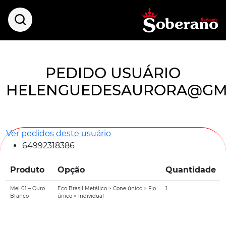
PEDIDO USUÁRIO
HELENGUEDESAURORA@GM
Ver pedidos deste usuário
64992318386
Produto
Opção
Quantidade
Mel 01 – Ouro
Eco Brasil Metálico > Cone único > Fio
1
Branco
único > Individual