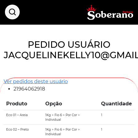
PEDIDO USUÁRIO
JACQUELINEKELLY10@GMAI
Ver pedidos deste usuário
21964062918
Produto
Opção
Quantidade
Eco 01 – Areia
1Kg > Fio 6 > Por Cor >
1
Individual
Eco 02 – Preto
1Kg > Fio 6 > Por Cor >
1
Individual