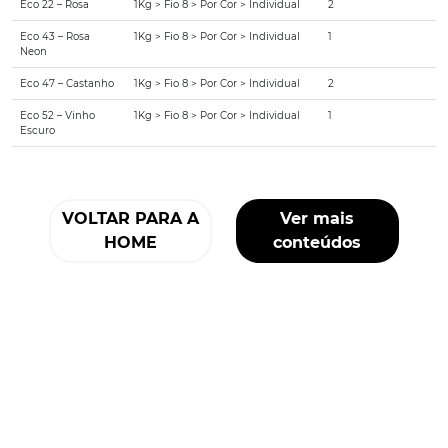
Eco 22 – Rosa
1Kg > Fio 8 > Por Cor > Individual
2
Eco 43 – Rosa
1Kg > Fio 8 > Por Cor > Individual
1
Neon
Eco 47 – Castanho
1Kg > Fio 8 > Por Cor > Individual
2
Eco 52 – Vinho
1Kg > Fio 8 > Por Cor > Individual
1
Escuro
VOLTAR PARA A
Ver mais
HOME
conteúdos