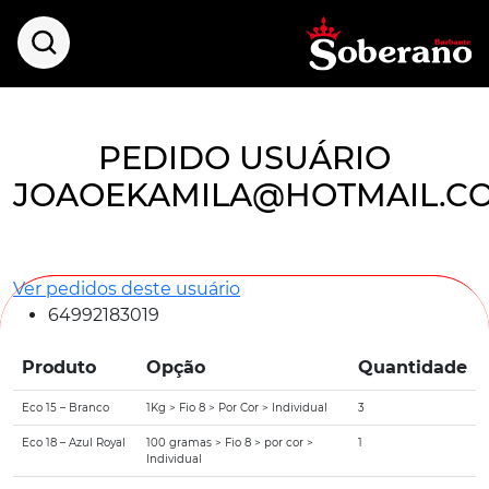
PEDIDO USUÁRIO
JOAOEKAMILA@HOTMAIL.C
Ver pedidos deste usuário
64992183019
Produto
Opção
Quantidade
Eco 15 – Branco
1Kg > Fio 8 > Por Cor > Individual
3
Eco 18 – Azul Royal
100 gramas > Fio 8 > por cor >
1
Individual