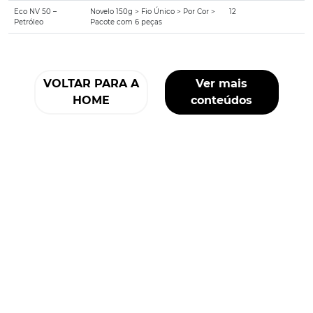
Eco NV 50 –
Novelo 150g > Fio Único > Por Cor >
12
Petróleo
Pacote com 6 peças
VOLTAR PARA A
Ver mais
HOME
conteúdos