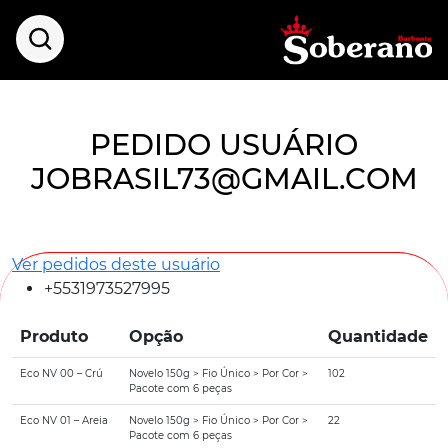
PEDIDO USUÁRIO
JOBRASIL73@GMAIL.COM
Ver pedidos deste usuário
+5531973527995
Produto
Opção
Quantidade
Eco NV 00 – Crú
Novelo 150g > Fio Único > Por Cor >
102
Pacote com 6 peças
Eco NV 01 – Areia
Novelo 150g > Fio Único > Por Cor >
22
Pacote com 6 peças