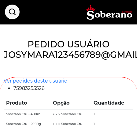
PEDIDO USUÁRIO
JOSYMARA123456789@GMAI
Ver pedidos deste usuário
75983255526
Produto
Opção
Quantidade
Soberano Cru – 400m
> > > Soberano Cru
1
Soberano Cru – 2000g
> > > Soberano Cru
1