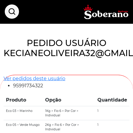
PEDIDO USUÁRIO
KECIANEOLIVEIRA32@GMAI
Ver pedidos deste usuário
95991734322
Produto
Opção
Quantidade
Eco 03 – Marinho
1Kg > Fio 6 > Por Cor >
1
Individual
Eco 05 – Verde Musgo
2Kg > Fio 6 > Por Cor >
1
Individual