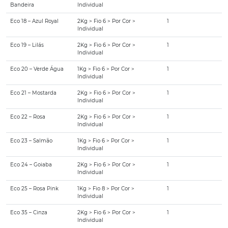
Bandeira
Individual
Eco 18 – Azul Royal
2Kg > Fio 6 > Por Cor >
1
Individual
Eco 19 – Lilás
2Kg > Fio 6 > Por Cor >
1
Individual
Eco 20 – Verde Água
1Kg > Fio 6 > Por Cor >
1
Individual
Eco 21 – Mostarda
2Kg > Fio 6 > Por Cor >
1
Individual
Eco 22 – Rosa
2Kg > Fio 6 > Por Cor >
1
Individual
Eco 23 – Salmão
1Kg > Fio 6 > Por Cor >
1
Individual
Eco 24 – Goiaba
2Kg > Fio 6 > Por Cor >
1
Individual
Eco 25 – Rosa Pink
1Kg > Fio 8 > Por Cor >
1
Individual
Eco 35 – Cinza
2Kg > Fio 6 > Por Cor >
1
Individual