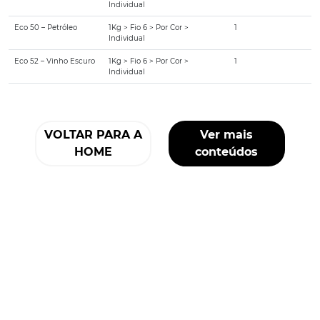
Individual
Eco 50 – Petróleo
1Kg > Fio 6 > Por Cor >
1
Individual
Eco 52 – Vinho Escuro
1Kg > Fio 6 > Por Cor >
1
Individual
VOLTAR PARA A
Ver mais
HOME
conteúdos