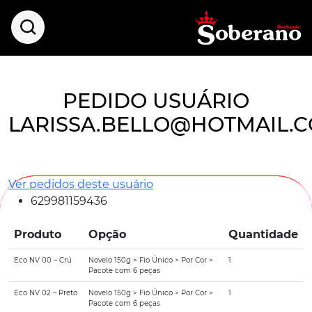
PEDIDO USUÁRIO
LARISSA.BELLO@HOTMAIL.
Ver pedidos deste usuário
629981159436
Produto
Opção
Quantidade
Eco NV 00 – Crú
Novelo 150g > Fio Único > Por Cor >
1
Pacote com 6 peças
Eco NV 02 – Preto
Novelo 150g > Fio Único > Por Cor >
1
Pacote com 6 peças