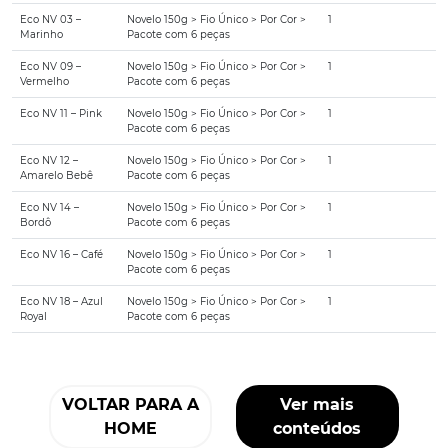
Eco NV 03 –
Novelo 150g > Fio Único > Por Cor >
1
Marinho
Pacote com 6 peças
Eco NV 09 –
Novelo 150g > Fio Único > Por Cor >
1
Vermelho
Pacote com 6 peças
Eco NV 11 – Pink
Novelo 150g > Fio Único > Por Cor >
1
Pacote com 6 peças
Eco NV 12 –
Novelo 150g > Fio Único > Por Cor >
1
Amarelo Bebê
Pacote com 6 peças
Eco NV 14 –
Novelo 150g > Fio Único > Por Cor >
1
Bordô
Pacote com 6 peças
Eco NV 16 – Café
Novelo 150g > Fio Único > Por Cor >
1
Pacote com 6 peças
Eco NV 18 – Azul
Novelo 150g > Fio Único > Por Cor >
1
Royal
Pacote com 6 peças
VOLTAR PARA A
Ver mais
HOME
conteúdos