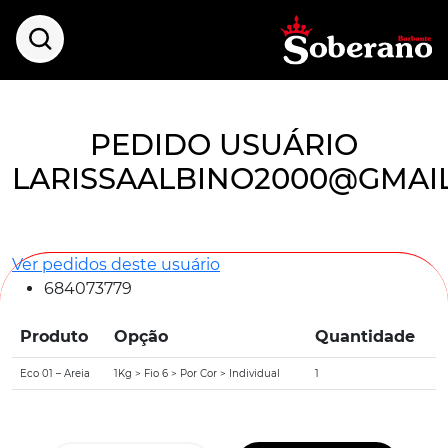
PEDIDO USUÁRIO
LARISSAALBINO2000@GMAI
Ver pedidos deste usuário
684073779
Produto
Opção
Quantidade
Eco 01 – Areia
1Kg > Fio 6 > Por Cor > Individual
1