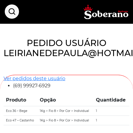
PEDIDO USUÁRIO
LEIRIANEDEPAULA@HOTMAI
Ver pedidos deste usuário
(69) 99927-6929
Produto
Opção
Quantidade
Eco 36 – Bege
1Kg > Fio 8 > Por Cor > Individual
1
Eco 47 – Castanho
1Kg > Fio 8 > Por Cor > Individual
1