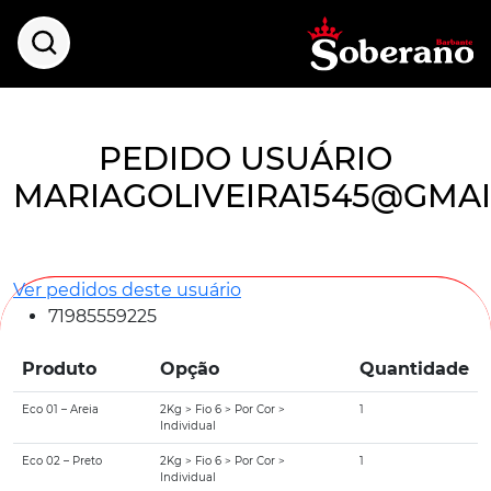
PEDIDO USUÁRIO
MARIAGOLIVEIRA1545@GMA
Ver pedidos deste usuário
71985559225
Produto
Opção
Quantidade
Eco 01 – Areia
2Kg > Fio 6 > Por Cor >
1
Individual
Eco 02 – Preto
2Kg > Fio 6 > Por Cor >
1
Individual