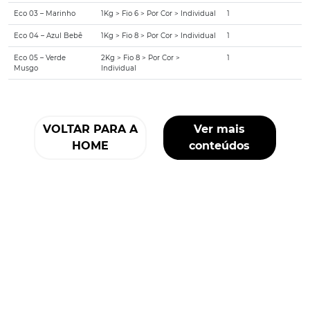
Eco 03 – Marinho
1Kg > Fio 6 > Por Cor > Individual
1
Eco 04 – Azul Bebê
1Kg > Fio 8 > Por Cor > Individual
1
Eco 05 – Verde
2Kg > Fio 8 > Por Cor >
1
Musgo
Individual
VOLTAR PARA A
Ver mais
HOME
conteúdos