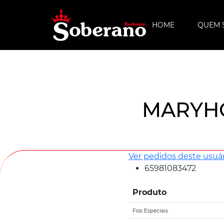
HOME
QUEM 
MARYH
Ver pedidos deste usuár
65981083472
Produto
Fios Especiais