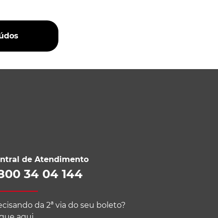
eúdos
ntral de Atendimento
800 34 04 144
ecisando da 2ª via do seu boleto?
ique aqui