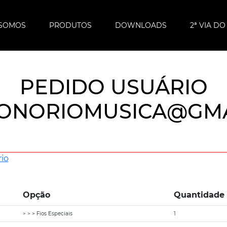
SOMOS
PRODUTOS
DOWNLOADS
2ª VIA D
PEDIDO USUÁRIO
ONORIOMUSICA@GMA
io
Opção
Quantidade
> > > Fios Especiais
1