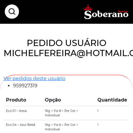
PEDIDO USUÁRIO
MICHELFEREIRA@HOTMAIL.
Ver pedidos deste usuário
959927319
Produto
Opção
Quantidade
Eco 01 – Areia
1Kg > Fio 8 > Por Cor >
1
Individual
Eco 04 – Azul Bebê
1Kg > Fio 6 > Por Cor >
1
Individual