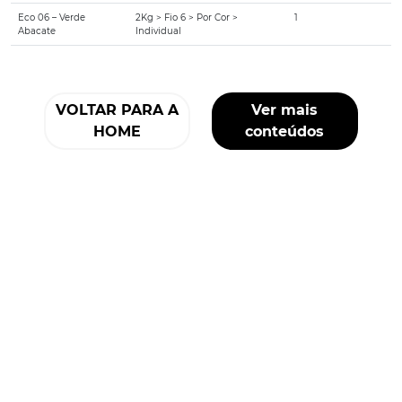
Eco 06 – Verde
2Kg > Fio 6 > Por Cor >
1
Abacate
Individual
VOLTAR PARA A
Ver mais
HOME
conteúdos