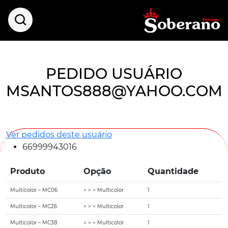
PEDIDO USUÁRIO
MSANTOS888@YAHOO.COM
Ver pedidos deste usuário
66999943016
Produto
Opção
Quantidade
Multicolor – MC06
> > > Multicolor
1
Multicolor – MC26
> > > Multicolor
1
Multicolor – MC38
> > > Multicolor
1