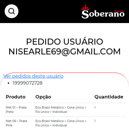
PEDIDO USUÁRIO
NISEARLE69@GMAIL.COM
Ver pedidos deste usuário
19999072728
Produto
Opção
Quantidade
Met 01 – Prata
Eco Brasil Metálico > Cone único >
1
Preto
Fio único > Individual
Met 06 – Prata
Eco Brasil Metálico > Cone único >
1
Pink
Fio único > Individual