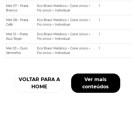
Met 07 – Prata
Eco Brasil Metálico > Cone único >
1
Branco
Fio único > Individual
Met 08 – Prata
Eco Brasil Metálico > Cone único >
1
Café
Fio único > Individual
Met 10 – Prata
Eco Brasil Metálico > Cone único >
1
Azul Royal
Fio único > Individual
Mel 03 – Ouro
Eco Brasil Metálico > Cone único >
1
Vermelho
Fio único > Individual
VOLTAR PARA A
Ver mais
HOME
conteúdos