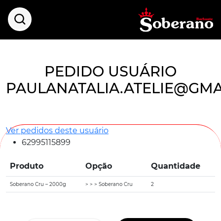
PEDIDO USUÁRIO
PAULANATALIA.ATELIE@GMA
Ver pedidos deste usuário
62995115899
Produto
Opção
Quantidade
Soberano Cru – 2000g
> > > Soberano Cru
2