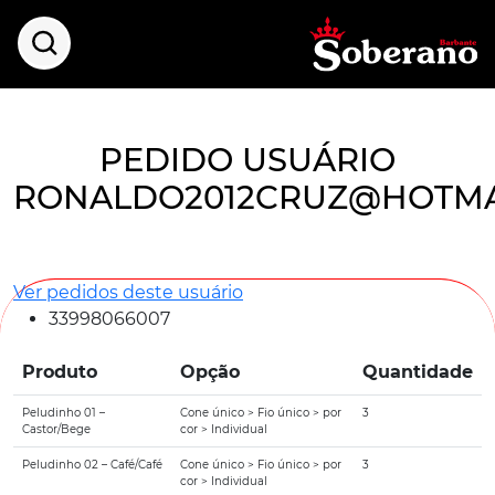
PEDIDO USUÁRIO
RONALDO2012CRUZ@HOTMA
Ver pedidos deste usuário
33998066007
Produto
Opção
Quantidade
Peludinho 01 –
Cone único > Fio único > por
3
Castor/Bege
cor > Individual
Peludinho 02 – Café/Café
Cone único > Fio único > por
3
cor > Individual