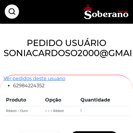
PEDIDO USUÁRIO
SONIACARDOSO2000@GMAI
Ver pedidos deste usuário
62984224352
Produto
Opção
Quantidade
Ribbon – Ouro
> > > Ribbon
1