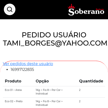
PEDIDO USUÁRIO
TAMI_BORGES@YAHOO.COM
Ver pedidos deste usuário
16997122835
Produto
Opção
Quantidade
Eco 01 – Areia
1Kg > Fio 8 > Por Cor >
2
Individual
Eco 02 – Preto
1Kg > Fio 8 > Por Cor >
2
Individual