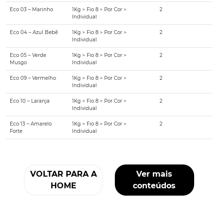
Eco 03 – Marinho
1Kg > Fio 8 > Por Cor >
2
Individual
Eco 04 – Azul Bebê
1Kg > Fio 8 > Por Cor >
2
Individual
Eco 05 – Verde
1Kg > Fio 8 > Por Cor >
2
Musgo
Individual
Eco 09 – Vermelho
1Kg > Fio 8 > Por Cor >
2
Individual
Eco 10 – Laranja
1Kg > Fio 8 > Por Cor >
2
Individual
Eco 13 – Amarelo
1Kg > Fio 8 > Por Cor >
2
Forte
Individual
VOLTAR PARA A
Ver mais
HOME
conteúdos