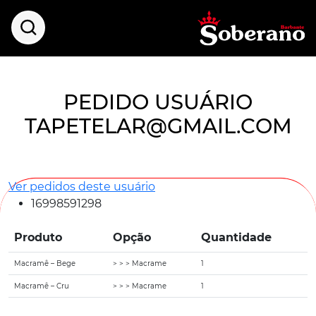
PEDIDO USUÁRIO
TAPETELAR@GMAIL.COM
Ver pedidos deste usuário
16998591298
Produto
Opção
Quantidade
Macramê – Bege
> > > Macrame
1
Macramê – Cru
> > > Macrame
1