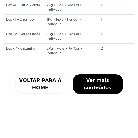
Eco 40 – Ultra Violeta
2Kg > Fio 6 > Por Cor >
1
Individual
Eco 41 – Chumbo
1Kg > Fio 8 > Por Cor >
1
Individual
Eco 42 – Verde Limão
2Kg > Fio 6 > Por Cor >
1
Individual
Eco 47 – Castanho
2Kg > Fio 6 > Por Cor >
2
Individual
VOLTAR PARA A
Ver mais
HOME
conteúdos