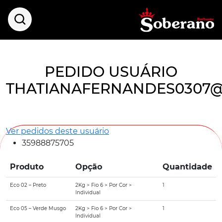
PEDIDO USUÁRIO
THATIANAFERNANDES0307
Ver pedidos deste usuário
35988875705
Produto
Opção
Quantidade
Eco 02 – Preto
2Kg > Fio 6 > Por Cor >
1
Individual
Eco 05 – Verde Musgo
2Kg > Fio 6 > Por Cor >
1
Individual