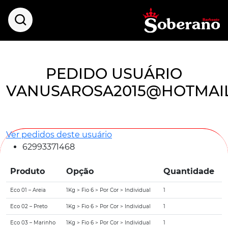
PEDIDO USUÁRIO
VANUSAROSA2015@HOTMAI
Ver pedidos deste usuário
62993371468
Produto
Opção
Quantidade
Eco 01 – Areia
1Kg > Fio 6 > Por Cor > Individual
1
Eco 02 – Preto
1Kg > Fio 6 > Por Cor > Individual
1
Eco 03 – Marinho
1Kg > Fio 6 > Por Cor > Individual
1